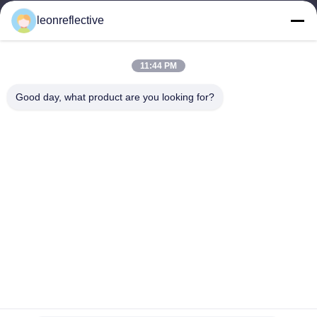
9:00-18:00
leonreflective
عنواننا
11:44 PM
عنوان الشركة
الطابق الثاني، مبنى D2، حديقة هوي العلوم والتكنولوجيا، منطقة
Good day, what product are you looking for?
التكنولوجيا العالية، هيفي، أنهوي، الصين
عنوان المصنع
حديقة شوشو الصناعية الحديثة، هواينان، أنوهاي، الصين
الهاتف
0086-13524216265
الصين جودة جيدة الصفائح العاكسة المنشورية المورد. حقوق الطبع
والنشر © -2026 Anhui Lu Zheng Tong New Material Technology
Co., Ltd. جميع الحقوق محفوظة