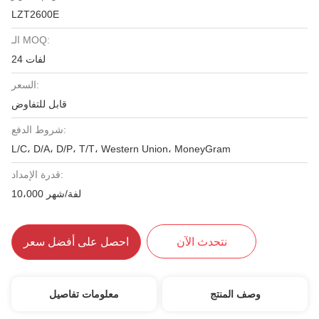
LZT2600E
الـ MOQ:
24 لفات
السعر:
قابل للتفاوض
شروط الدفع:
L/C، D/A، D/P، T/T، Western Union، MoneyGram
قدرة الإمداد:
10،000 لفة/شهر
نتحدث الآن
احصل على أفضل سعر
وصف المنتج
معلومات تفاصيل