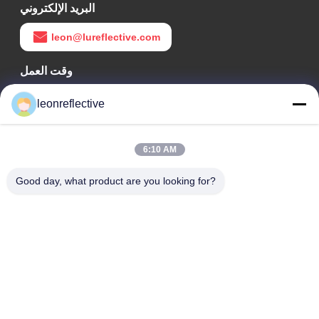
البريد الإلكتروني
leon@lureflective.com
وقت العمل
9:00-18:00
leonreflective
عنواننا
6:10 AM
عنوان الشركة
الطابق الثاني، مبنى D2، حديقة هوي العلوم والتكنولوجيا، منطقة
Good day, what product are you looking for?
التكنولوجيا العالية، هيفي، أنهوي، الصين
عنوان المصنع
حديقة شوشو الصناعية الحديثة، هواينان، أنوهاي، الصين
الهاتف
0086-13524216265