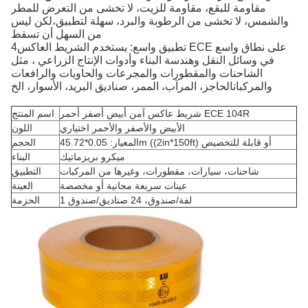
مقاومة للبقع، مقاومة للزيت، لا تخشى من التعرض للمطر
والشمس، لا تخشى من الرطوبة والبرد، سهلة لتطبيق،لكن ليس
من السهل أن تسقط
4تطبيق واسع: يستخدم الشريط العاكس ECE على نطاق واسع
في وسائل النقل وهندسة البناء وأدوات الإنتاج الزراعي ، مثل
الشاحنات والمقطورات والمجرعات والحاويات والرافعات
والمركباتالحاجز، المرآب، الممر، صناديق البريد، الأسوار، الخ
شريط عاكس آمن أبيض أصفر أحمر ECE 104R
اسم المنتج
الأبيض والأصفر والأحمر اختياري
اللون
المعيار: 0.05*45.72m ((2in*150ft) أو قابلة للتخصيص
الحجم
ميكرو بريزماتيك
البناء
شاحنات، سيارات، مقطورات، وغيرها من المركبات
التطبيق
عينات سريعة مجانية أو مخصصة
العينة
1 لفة/صندوق، 24 صناديق/صندوق
الحزمة