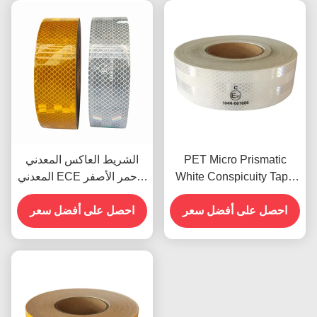
PET Micro Prismatic
الشريط العاكس المعدني
White Conspicuity Tape
المعدني ECE الأحمر الأصفر
شريط منعكس للسيارات
الأبيض للمقطورة
معتمد ECE
احصل على أفضل سعر
احصل على أفضل سعر