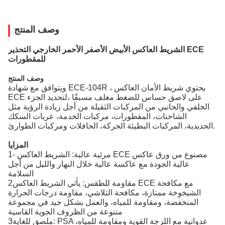
وصف المنتج
الشريط العاكس الأبيض الأصفر الأحمر الخارجي التحذير ECE
للمقطورات
وصف المنتج
ويتوافق مع شهادة ECE-104R ، يحتوي شريط الأمان العاكس
ECE على لاصق حساس للضغط مغلف مسبقًا ،لتحديد الجزء
الخلفي والجانبي من المركبات الثقيلة من أجل زيادة الرؤية مثل
الشاحنات، المقطورات، مركبات الخدمة، عربات السكك
الحديدية، المركبات البطيئة الحركة، الحافلات ومركبات الطوارئ.
المزايا
1- مرئية عالية: الشريط العاكس ECE مصنوع من ورق عاكس
عالية الجودة مع عاكسة عالية خلال النهار والليل من أجل
السلامة
2مقاومة للطقس: يأتي الشريط العاكس ECE مع مكافحة
الشيخوخة ممتازة، مكافحة التلاشي، مقاومة درجات الحرارة
المنخفضة، ومقاومة للمياه، والعمل بشكل جيد في مجموعة
متنوعة من الظروف الجوية القاسية
3ملصق للغاية: PSA عدوانية مع اللزجة القوية ومقاومة للمياه،