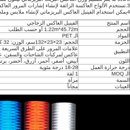
3.تستخدم الألواح العاكسة الزائفة لإنشاء إشارات المرور العاكسة وعلامات الطرق التي تحسن الرؤية والسلامة للسائقين ، وخاصة في ظروف الضوء الضعيف.
4يمكن استخدام الفينيل العاكس البريزماتي لإنشاء ملابس وملحقات عاكسة للعمال مثل السترات والقبعات والحزاملزيادة الرؤية والسلامة في بيئات الضوء الضعيف.
اسم المنتج
الفينيل العاكس الزجاجي
الحجم
1.22m*45.72m أو حسب الطلب
المواد
الـ PET
الحزمة
الحجم: 23×23×132سم، الوزن: 32 كجم، يمكن تخصيصه
علامات المرور على الطرق السريعة
التطبيق
عاكس لمركبات الشاحنات والسفن، عل
اللون
أبيض، أصفر، أحمر، أزرق، أخضر، برتق
درجة حرارة العمل
18-28 درجة مئوية
الـ MOQ
1 لفة
السمة
مرآة
العينات
مجاناً