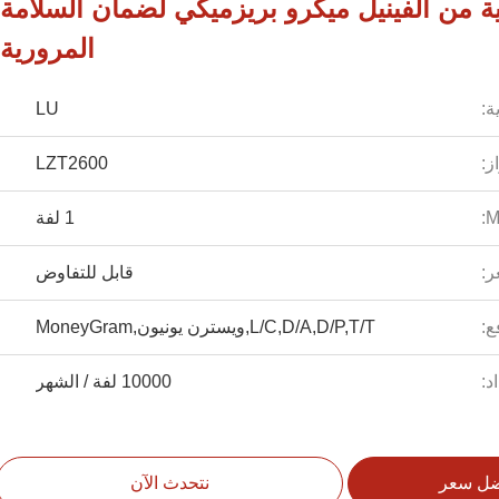
ة من الفينيل ميكرو بريزميكي لضمان السلامة
المرورية
ة:
LU
ز:
LZT2600
1 لفة
ر:
قابل للتفاوض
ع:
L/C,D/A,D/P,T/T,ويسترن يونيون,MoneyGram
د:
10000 لفة / الشهر
ضل سعر
نتحدث الآن