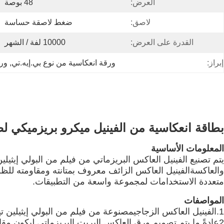
العرض:
48 بوصة
لاصق:
ضغط لاصقة حساسة
القدرة على العرض:
10000 لفة / الشهر
إبراز:
ورقة انعكاسية من نوع بي.إيه.تي
, 
ورق
بطاقة انعكاسية من الفينيل ميكرو بريزميكي ل
المعلومات الأساسية
والعاكسةالفينيل العاكس الزائف معروف بمتانته ومقاومته للظ
متعددة الاستخدامات لمجموعة واسعة من التطبيقات.
المواصفات
1.
الفينيل العاكس الزجاجي
مصنوعة من فيلم من البولي إيثيلين تيريفثلات (PET) مع طبقة 
2عادةً ما يتم تصميم ورق العاكس البريت البريزماتي ليكون مقاومًا للظروف الجوية ودائمًا ، ويتحمل التعرض للمطر والثلوج وغيرها من الظروف الجوية القاسية.