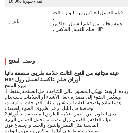
10,000 لفة / شهرياً
فيلم الفينيل العاكس من النوع الثالث
, 
إبراز:
عينة مجانية من فيلم الفينيل العاكس
فيلم الفينيل العاكس HIP
, 
وصف المنتج
عينة مجانية من النوع الثالث علامة طريق ملصقة ذاتياً
HIP أوراق فيلم عاكسة لفينيل رول
ميزة المنتج
1. زيادة الرؤية: الهيكل المنظور عالي الكثافة داخل الصفحة يلتقط
ويعكس الضوء إلى مصدره،جعل الأشياء أو العلامات باستخدام
هذه المادة واضحة للغاية للسائقين، ركاب الدراجات، والمشاة،
وخاصة في الليل أو في ظروف الضوء الضعيف.
2المدى الطويل من العمر: علامة الطريق الملصقة ذاتياً أوراق
الفيلم العاكس الفينيل رول مصممة لتحمل العوامل البيئية
القاسية مثل المطر والثلوج والجليد والإشعاع فوق
البنفسجيالحفاظ على أدائها العاكس مع مرور الوقت.