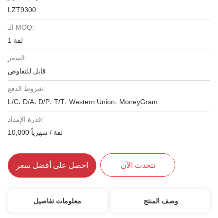
LZT9300
الـ MOQ:
1 لفة
السعر:
قابل للتفاوض
شروط الدفع:
L/C، D/A، D/P، T/T، Western Union، MoneyGram
قدرة الإمداد:
10,000 لفة / شهرياً
نتحدث الآن
احصل على أفضل سعر
وصف المنتج
معلومات تفاصيل