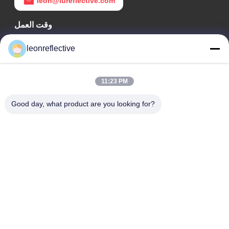
leon@lureflective.com
وقت العمل
9:00-18:00
leonreflective
عنواننا
11:23 PM
عنوان الشركة
الطابق الثاني، مبنى D2، حديقة هوي العلوم والتكنولوجيا، منطقة
Good day, what product are you looking for?
التكنولوجيا العالية، هيفي، أنهوي، الصين
عنوان المصنع
حديقة شوشو الصناعية الحديثة، هواينان، أنوهاي، الصين
الهاتف
0086-13524216265