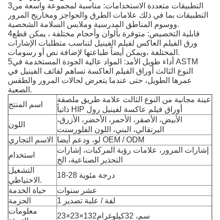
3التطبيقات متعددة الاستخدامات: مناسبة لمجموعة واسعة من
التطبيقات بما في ذلك علامات الطرق والحواجز ومخاريج المرور
ووسوم المناطق المدرسية وملابس السلامة الشخصية.
4قابلية التخصيص: متوفرة بألوان وأحجام مختلفة ، يمكن قطع
ورق الفيلم العاكس لفيلم الفينيل لتناسب متطلبات الإشارات
المختلفة ،ويمكن أيضاً طباعتها لإضافة نص أو رسومات.
5أداء طويل الأمد: المواد عالية الجودة المستخدمة في ASTM
النوع الثالث
أوراق الفيلم العاكسة تساهم لفائف الفينيل في
عمرها الطويل، حتى عندما يتعرض لحالات المرور والطقس
الصعبة.
عينة مجانية من النوع الثالث علامة طريق ملصقة
اسم المنتج
ذاتياً HIP أوراق فيلم عاكسة لفينيل رول
الأبيض، الأصفر، الأحمر، الأخضر، الأزرق،
اللون
البرتقالي، البني، اللون الفلورسنت
لو، ودعم أيضا OEM / ODM
الاسم التجاري
إشارات المرور، علامات رؤية المركبات، إشارات
استخدام
التحذير الصناعية، الخ
التشغيل
18-28 درجة مئوية
الاحتياطي.
عشر سنوات
حياة الخدمة
1 لفة / علبة تصدير
الحزمة
معلومات
23×23×132سم، 32كيلوغرام