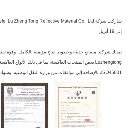
إلى 19 أبريل.
ISO45001، بالإضافة إلى موافقات من وزارة النقل الوطنية، وشهادات EN12899 و EMARK ECE104 و DOT-C2 للمنتجات.