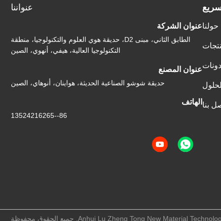
سريع
عنواننا
حولنا
عنوان الشركة
الطابق الثاني، مبنى D2، حديقة هوي العلوم والتكنولوجيا، منطقة
نتجات
التكنولوجيا العالية، هيفي، أنهوي، الصين
دونات
عنوان المصنع
حديقة شوشو الصناعية الحديثة، هواينان، أنوهاي، الصين
لحلول
الهاتف
ل بنا
86--13524216265