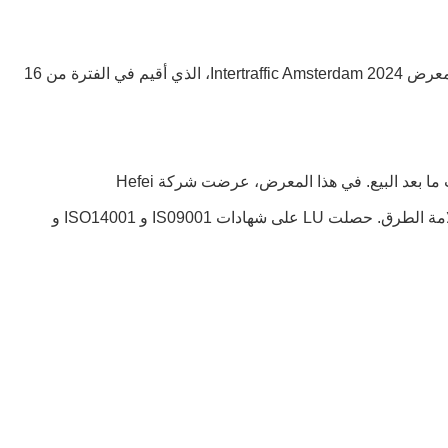
شاركت شركة Hefei Lu Zheng Tong Reflective Material Co., Ltd.، وهي شركة تصنيع صينية متخصصة في حلول المواد العاكسة، في معرض Intertraffic Amsterdam 2024، الذي أقيم في الفترة من 16
تمتلك شركتنا مصانع حديثة وخطوط إنتاج مؤتمتة بالكامل، وقوة تقنية قوية، ونظام خدمة كامل للبحث والتطوير والإنتاج والمبيعات وخدمات ما بعد البيع. في هذا المعرض، عرضت شركة Hefei
Luzhengtong بعض المنتجات العاكسة، بما في ذلك الألواح العاكسة والأشرطة العاكسة وغيرها من المنتجات العاكسة المستخدمة في سلامة الطرق. حصلت LU على شهادات IS09001 و ISO14001 و