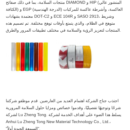
منتجات السلامة، بما في ذلك صفائح DIAMOND و HIP (المنشور عالي
الكثافة) و EGP (الدرجة الهندسية) العاكسة، وأشرطة عاكسة للمركبات
معتمدة بشهادات DOT-C2 و ECE 104R و SASO 2913، وشريط
متوهج في الظلام، والذي يتمتع بأوقات توهج مختلفة. تم تصميم هذه
المنتجات لتعزيز الرؤية والسلامة في مختلف تطبيقات المرور والطرق.
اجتذب جناح الشركة اهتمام العديد من العارضين. قدم موظفو شركتنا
شرحًا وتوجيهًا تفصيليًا، وقدموا خصائص ومزايا حلول السلامة المرورية
لشركة Lu Zheng Tong. يسلط هذا الضوء على أهداف الخدمة لشركة
Anhui Lu Zheng Tong New Material Technology Co., Ltd.،
"السمعة الجيدة أولاً".