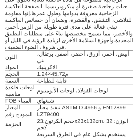
حبات زجاجية صغيرة أو ميكروبريسما. الصفحة العاكسة
الزجاجية معروفة بدوامها وطول عمرها.إنها مقاومة
للتلاشي، التشقق، والقشرة، وضمان أن خصائص العاكسة
تبقى فعالة على مدى فترة طويلة من الزمن.أحمر،
والأخضر، مما يسمح بتخصيصها بناءً على متطلبات التطبيق
المحددة.وأجهزة السلامة الأخرى لزيادة الرؤية في الليل أو
في ظروف الضوء الضعيف.
أبيض، أحمر، أزرق، أخضر، أصفر، برتقال،
اللون
بني
الاكريليك
المواد
1.24×45.72م
الحجم
قابلة للطباعة
السمة
لوحات قاعدة
لوحات الفولاذ، لوحات الألومنيوم
مناسبة
شنغهاي
FOB الميناء
تنفيذ معيار ASTM D 4956 و EN12899
المعيار
LZT9400
النموذج رقم
حجم الكرتون:23x23x132cm، الوزن: 32
الحزمة
كجم
يستخدم بشكل عام في الطرق السريعة