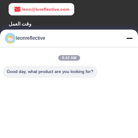
leon@lureflective.com
وقت العمل
9:00-18:00
leonreflective
عنواننا
9:43 AM
عنوان الشركة
الطابق الثاني، مبنى D2، حديقة هوي العلوم والتكنولوجيا، منطقة
Good day, what product are you looking for?
التكنولوجيا العالية، هيفي، أنهوي، الصين
عنوان المصنع
حديقة شوشو الصناعية الحديثة، هواينان، أنوهاي، الصين
الهاتف
0086-13524216265