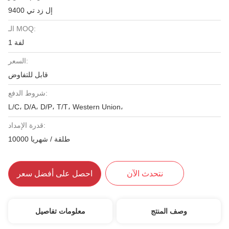
إل زد تي 9400
الـ MOQ:
1 لفة
السعر:
قابل للتفاوض
شروط الدفع:
L/C، D/A، D/P، T/T، Western Union،
قدرة الإمداد:
10000 طلقة / شهريا
نتحدث الآن
احصل على أفضل سعر
وصف المنتج
معلومات تفاصيل