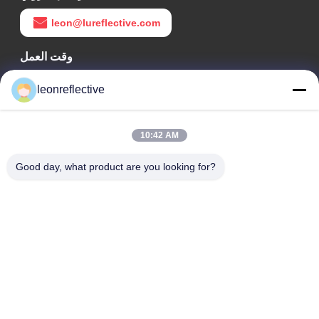
leon@lureflective.com
وقت العمل
9:00-18:00
leonreflective
عنواننا
10:42 AM
عنوان الشركة
الطابق الثاني، مبنى D2، حديقة هوي العلوم والتكنولوجيا، منطقة
Good day, what product are you looking for?
التكنولوجيا العالية، هيفي، أنهوي، الصين
عنوان المصنع
حديقة شوشو الصناعية الحديثة، هواينان، أنوهاي، الصين
الهاتف
0086-13524216265