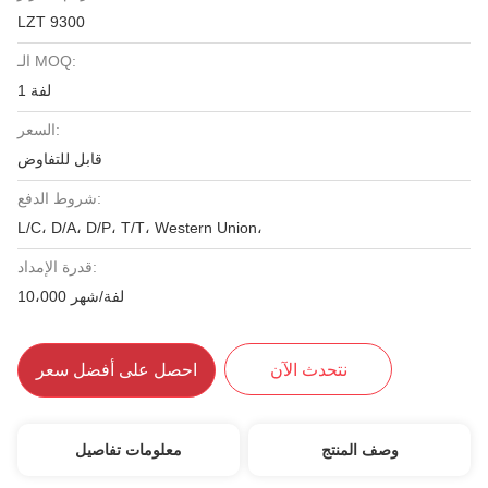
LZT 9300
الـ MOQ:
1 لفة
السعر:
قابل للتفاوض
شروط الدفع:
L/C، D/A، D/P، T/T، Western Union،
قدرة الإمداد:
10،000 لفة/شهر
نتحدث الآن
احصل على أفضل سعر
وصف المنتج
معلومات تفاصيل