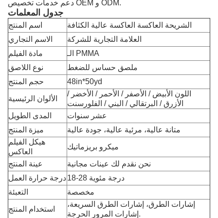
دعم خدمات تخصيص OEM و ODM.
جدول المعلمات
الشريحة العاكسة العاكسة عالية الكثافة
اسم المنتج
العلامة التجارية للشركة
الاسم التجاري
الـ PMMA
مادة الفيلم
ملصق حساس للضغط
نوع اللاصق
48in*50yd
حجم المنتج
اللون الأبيض / الأصفر / الأحمر / الأخضر /
الألوان الرئيسية
الأزرق / البرتقالي / البني / الفلورسنت
عشر سنوات
المدى الطويل
متانة عالية، مرئية عالية، جودة عالية
ميزة المنتج
هيكل الفيلم
ميكرو بريزماتيك
العاكس
نحن نقدم لك عينات مجانية
عينة المنتج
18-28 درجة مئوية
درجة حرارة العمل
مخصصة
التعبئة
إشارات الطرق، إشارات الطرق السريعة،
استخدام المنتج
إشارات المرور الحرجة.