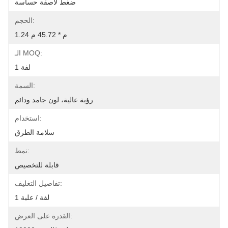
ضغط لاصقة حساسة
الحجم:
1.24 م * 45.72 م
الـ MOQ:
1 لفة
السمة:
رؤية عالية، لون جامد ودائم
استخدام:
سلامة الطرق
نمط:
قابلة للتخصيص
تفاصيل التغليف:
1 لفة / علبة
القدرة على العرض: