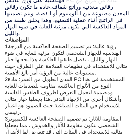
الهندسية على ورق عاكس PC عادةً من مزيج من
رقائق معدنية وراتج شفاف.عادة ما تكون رقائق
المعدن مصنوعة من الألومنيوم أو الفضة، ويتم تضمينها
في الراتنج أثناء عملية التصنيع. وهذا يخلق طبقة من
المواد العاكسة التي تكون مرئية للغاية في ضوء النهار
والليل.
المواصفات
1رؤية عالية: تم تصميم الصفحة العاكسة من الدرجة
الهندسية للجهاز الشخصي لتكون مرئية للغاية في ضوء
النهار والليل ، بفضل طبقتها العاكسة.هذا يجعلها خيار
مثالي للاستخدام في تطبيقات السلامة على الطرق، حيث
مستويات عالية من الرؤية أمر بالغ الأهمية.
2المدى الطويل من العمر: مادة PC المستخدمة في هذا
النوع من الألواح العاكسة مقاومة للصدمات للغاية
ومصممة لتحمل التعرض لظروف الطقس القاسية
وأشكال أخرى من الإجهاد البدني.هذا يجعلها خيار مثالي
للاستخدام في البيئات الصناعية حيث الصمود هو اعتبار
رئيسي.
3المقاومة للآثار: تم تصميم الصفحة العاكسة للكمبيوتر
الشخصي لتكون مقاومة للآثار والخدوش ، مما يجعلها
مثالية للاستخدام في البيئات التي قد تتعرض لها الأضرار