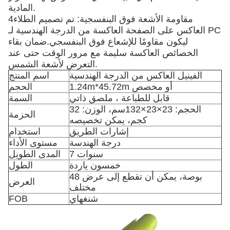
المادية.
4مقاومة الأشعة فوق البنفسجية: تم تصميم الطلاء
العاكس على الصفحة العاكسة من الدرجة الهندسية لـ PC
ليكون مقاومًا للإشعاع فوق البنفسجي.ضمان بقاء
الخصائص العاكسة سليمة مع مرور الوقت حتى عند
التعرض لأشعة الشمس.
الفينيل العاكس من الدرجة الهندسية
اسم المنتج
1.24m*45.72m أو مخصص
الحجم
قابل للطباعة ، ملصق ذاتي
السمة
الحجم: 23×23×132سم، الوزن: 32
الحزمة
كجم، يمكن تخصيصه
إشارات الطريق
استخدام
درجة الهندسة
مستوى الأداء
7 سنوات
المدى الطويل
خمسون ياردة
الطول
48 بوصة، يمكن أن تقطع إلى عرض
العرض
مختلف
شنغهاي
FOB