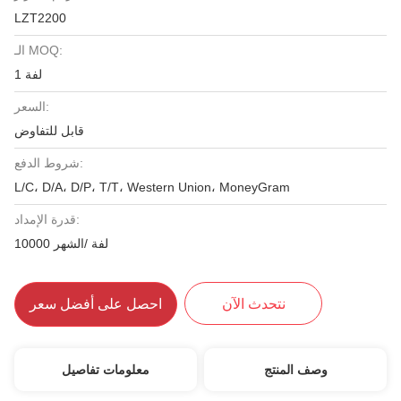
LZT2200
الـ MOQ:
1 لفة
السعر:
قابل للتفاوض
شروط الدفع:
L/C، D/A، D/P، T/T، Western Union، MoneyGram
قدرة الإمداد:
10000 لفة /الشهر
نتحدث الآن
احصل على أفضل سعر
وصف المنتج
معلومات تفاصيل