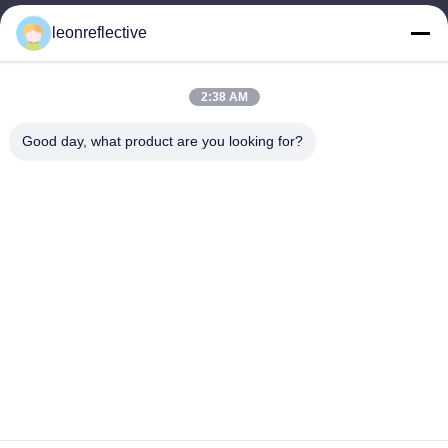
9:00-18:00
leonreflective
عنواننا
2:38 AM
عنوان الشركة
الطابق الثاني، مبنى D2، حديقة هوي العلوم والتكنولوجيا، منطقة
Good day, what product are you looking for?
التكنولوجيا العالية، هيفي، أنهوي، الصين
عنوان المصنع
حديقة شوشو الصناعية الحديثة، هواينان، أنوهاي، الصين
الهاتف
0086-13524216265
الصين جودة جيدة الصفائح العاكسة المنشورية المورد. حقوق الطبع
والنشر © -2026 Anhui Lu Zheng Tong New Material Technology