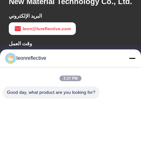
New Material Technology Co., Ltd.
البريد الإلكتروني
leon@lureflective.com
وقت العمل
9:00-18:00
leonreflective
عنواننا
3:37 PM
عنوان الشركة
الطابق الثاني، مبنى D2، حديقة هوي العلوم والتكنولوجيا، منطقة
Good day, what product are you looking for?
التكنولوجيا العالية، هيفي، أنهوي، الصين
عنوان المصنع
حديقة شوشو الصناعية الحديثة، هواينان، أنوهاي، الصين
الهاتف
0086-13524216265