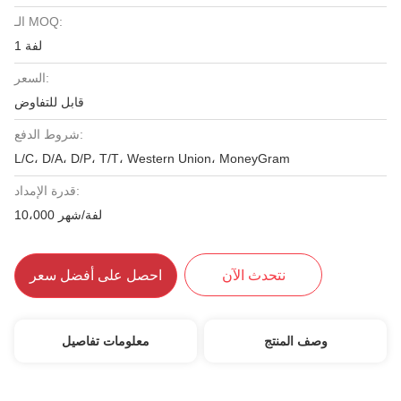
الـ MOQ:
1 لفة
السعر:
قابل للتفاوض
شروط الدفع:
L/C، D/A، D/P، T/T، Western Union، MoneyGram
قدرة الإمداد:
10،000 لفة/شهر
نتحدث الآن
احصل على أفضل سعر
وصف المنتج
معلومات تفاصيل