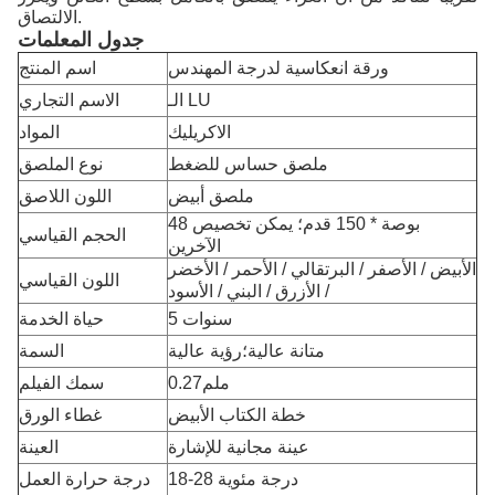
الالتصاق.
جدول المعلمات
ورقة انعكاسية لدرجة المهندس
اسم المنتج
الـ LU
الاسم التجاري
الاكريليك
المواد
ملصق حساس للضغط
نوع الملصق
ملصق أبيض
اللون اللاصق
48 بوصة * 150 قدم؛ يمكن تخصيص
الحجم القياسي
الآخرين
الأبيض / الأصفر / البرتقالي / الأحمر / الأخضر
اللون القياسي
/ الأزرق / البني / الأسود
5 سنوات
حياة الخدمة
متانة عالية؛رؤية عالية
السمة
0.27ملم
سمك الفيلم
خطة الكتاب الأبيض
غطاء الورق
عينة مجانية للإشارة
العينة
18-28 درجة مئوية
درجة حرارة العمل