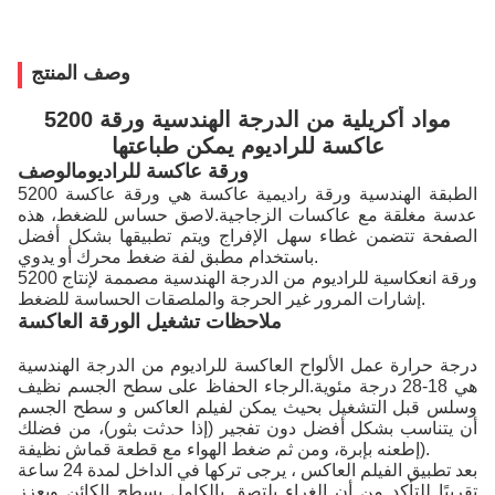
وصف المنتج
5200 مواد أكريلية من الدرجة الهندسية ورقة
عاكسة للراديوم يمكن طباعتها
ورقة عاكسة للراديوم
الوصف
5200 الطبقة الهندسية ورقة راديمية عاكسة هي ورقة عاكسة
عدسة مغلقة مع عاكسات الزجاجية.لاصق حساس للضغط، هذه
الصفحة تتضمن غطاء سهل الإفراج ويتم تطبيقها بشكل أفضل
باستخدام مطبق لفة ضغط محرك أو يدوي.
5200 ورقة انعكاسية للراديوم من الدرجة الهندسية مصممة لإنتاج
إشارات المرور غير الحرجة والملصقات الحساسة للضغط.
ملاحظات تشغيل الورقة العاكسة
درجة حرارة عمل الألواح العاكسة للراديوم من الدرجة الهندسية
هي 18-28 درجة مئوية.الرجاء الحفاظ على سطح الجسم نظيف
وسلس قبل التشغيل بحيث يمكن لفيلم العاكس و سطح الجسم
أن يتناسب بشكل أفضل دون تفجير (إذا حدثت بثور)، من فضلك
إطعنه بإبرة، ومن ثم ضغط الهواء مع قطعة قماش نظيفة).
بعد تطبيق الفيلم العاكس ، يرجى تركها في الداخل لمدة 24 ساعة
تقريبًا للتأكد من أن الغراء يلتصق بالكامل بسطح الكائن ويعزز