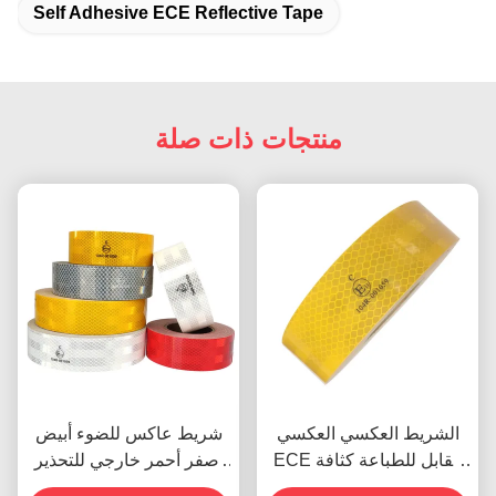
Self Adhesive ECE Reflective Tape
منتجات ذات صلة
الشريط العكسي العكسي
شريط عاكس للضوء أبيض
ECE القابل للطباعة كثافة
أصفر أحمر خارجي للتحذير
عالية
ECE للمقطورات