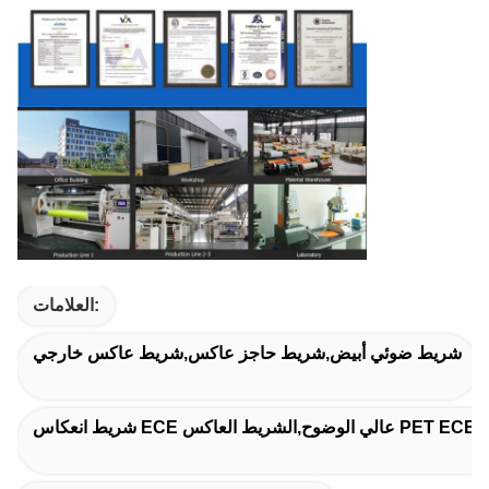
العلامات:
شريط ضوئي أبيض,شريط حاجز عاكس,شريط عاكس خارجي
رات