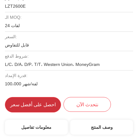
LZT2600E
الـ MOQ:
24 لفات
السعر:
قابل للتفاوض
شروط الدفع:
L/C، D/A، D/P، T/T، Western Union، MoneyGram
قدرة الإمداد:
100،000 لفة/شهر
نتحدث الآن
احصل على أفضل سعر
وصف المنتج
معلومات تفاصيل