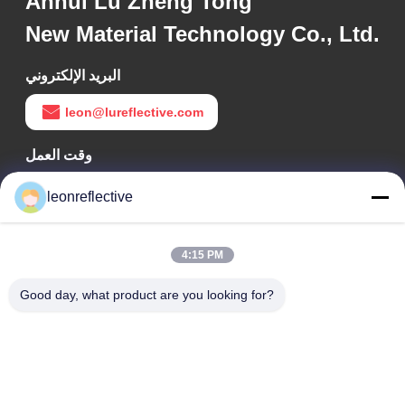
Anhui Lu Zheng Tong
New Material Technology Co., Ltd.
البريد الإلكتروني
leon@lureflective.com
وقت العمل
9:00-18:00
leonreflective
عنواننا
4:15 PM
عنوان الشركة
الطابق الثاني، مبنى D2، حديقة هوي العلوم والتكنولوجيا، منطقة
Good day, what product are you looking for?
التكنولوجيا العالية، هيفي، أنهوي، الصين
عنوان المصنع
حديقة شوشو الصناعية الحديثة، هواينان، أنوهاي، الصين
الهاتف