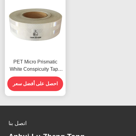
PET Micro Prismatic
White Conspicuity Tape
شريط منعكس للسيارات
معتمد ECE
احصل على أفضل سعر
اتصل بنا