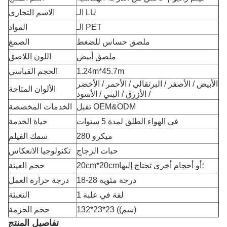
الـ LU
الاسم التجاري
الـ PET
المواد
ملصق حساس للضغط
الصمغ
ملصق أبيض
اللون اللاصق
1.24m*45.7m
الحجم القياسي
الأبيض / الأصفر / البرتقالي / الأحمر / الأخضر
الألوان المتاحة
/ الأزرق / البني / الأسود
تقبل OEM&ODM
الخدمات المخصصة
في الهواء الطلق لمدة 5 سنوات
حياة الخدمة
280 ميكرو
سمك الفيلم
حبات الزجاج
تكنولوجيا الانعكاس
20cm*20cm؛أو أحجام أخرى تحتاج إليها
حجم العينة
18-28 درجة مئوية
درجة حرارة العمل
1 لفة في علبة
التعبئة
132*23*23 ((سم)
حجم الحزمة
تفاصيل المنتج