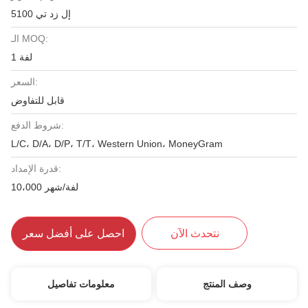
إل زد تي 5100
الـ MOQ:
1 لفة
السعر:
قابل للتفاوض
شروط الدفع:
L/C، D/A، D/P، T/T، Western Union، MoneyGram
قدرة الإمداد:
10،000 لفة/شهر
نتحدث الآن
احصل على أفضل سعر
وصف المنتج
معلومات تفاصيل