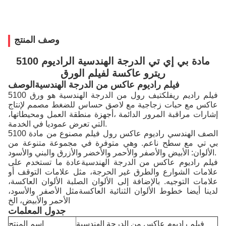
وصف المنتج
5100 مادة بي إي تي الدرجة الهندسية الراديوم
ريترو عاكسة لفيلم الورق
فيلم راديوم عاكس من الدرجة الهندسية
الوصف
5100 فيلم راديم ريفلكتيف رول من الدرجة الهندسية هو ورق
عاكس مع حبات زجاجية مع لاصق حساس للضغط مصمم لإنتاج
إشارات مراقبة المرور الدائمة ،أجهزة منطقة العمل ومحيطاتها،
التي تعرض عموديا في الخدمة.
5100 الصف الهندسي راديوم عاكس رول فيلم مصنوع من مادة
بي تي مع سطح ناعم. وهي متوفرة في مجموعة متنوعة من
الألوان: الأبيض والأصفر والأحمر والأخضر والأزرق والبني والأسود.
فيلم راديوم عاكس من الدرجة الهندسية
عادة ما تستخدم على
علامات الشوارع والطرق غير الحرجة، مثل علامات التوقف أو
علامات التوجيه. بالإضافة إلى الألوان الصلبة الألوان العاكسة،
لدينا أيضا خطوط الألوان الثنائية العاكسةمثل الأصفر والأسود،
الأحمر والأبيض، الخ
جدول المعلمات
فيلم راديوم عاكس من الدرجة الهندسية
اسم المنتج