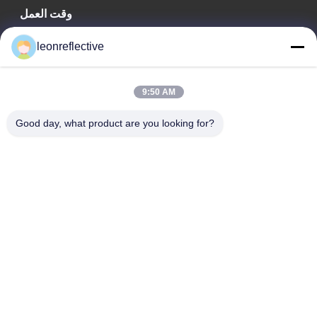
وقت العمل
9:00-18:00
leonreflective
عنواننا
9:50 AM
عنوان الشركة
الطابق الثاني، مبنى D2، حديقة هوي العلوم والتكنولوجيا، منطقة
Good day, what product are you looking for?
التكنولوجيا العالية، هيفي، أنهوي، الصين
عنوان المصنع
حديقة شوشو الصناعية الحديثة، هواينان، أنوهاي، الصين
الهاتف
0086-13524216265
الصين جودة جيدة الصفائح العاكسة المنشورية المورد. حقوق الطبع