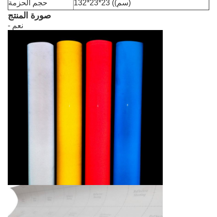
132*23*23 ((سم)
حجم الحزمة
صورة المنتج
- نعم