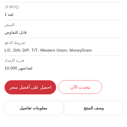
الـ MOQ:
1 لفة
السعر:
قابل للتفاوض
شروط الدفع:
L/C، D/A، D/P، T/T، Western Union، MoneyGram
قدرة الإمداد:
10،000 لفة/شهر
نتحدث الآن
احصل على أفضل سعر
وصف المنتج
معلومات تفاصيل