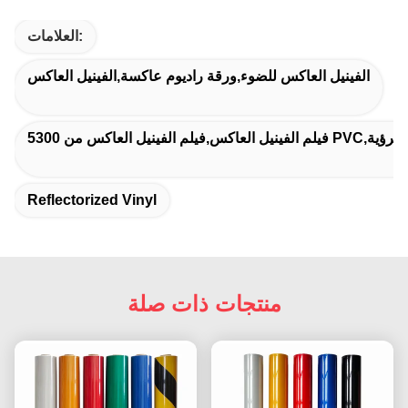
العلامات:
الفينيل العاكس للضوء,ورقة راديوم عاكسة,الفينيل العاكس
م الفينيل عالي الرؤية
Reflectorized Vinyl
منتجات ذات صلة