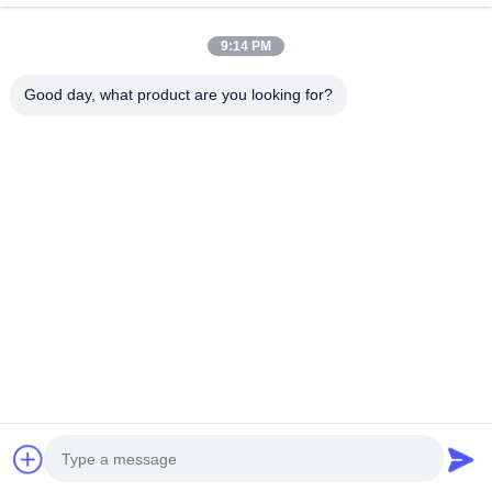
عنواننا
9:14 PM
عنوان الشركة
الطابق الثاني، مبنى D2، حديقة هوي العلوم والتكنولوجيا، منطقة
Good day, what product are you looking for?
التكنولوجيا العالية، هيفي، أنهوي، الصين
عنوان المصنع
حديقة شوشو الصناعية الحديثة، هواينان، أنوهاي، الصين
الهاتف
0086-13524216265
الصين جودة جيدة الصفائح العاكسة المنشورية المورد. حقوق الطبع
والنشر © -2026 Anhui Lu Zheng Tong New Material Technology
Co., Ltd. جميع الحقوق محفوظة
خريطة الموقع
|
سياسة الخصوصية