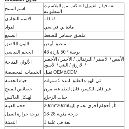
لفة فيلم الفينيل العاكس من البلاستيك
اسم المنتج
المطبوعة
الـ LU
الاسم التجاري
مادة بي.في.سي
المواد
ملصق حساس للضغط
الصمغ
ملصق أبيض
اللون اللاصق
48 بوصة * 50 ياردة
الحجم القياسي
الأبيض / الأصفر / البرتقالي / الأحمر / الأخضر
الألوان المتاحة
/ الأزرق / البني / الأسود
تقبل OEM&ODM
الخدمات المخصصة
في الهواء الطلق لمدة 5 سنوات
حياة الخدمة
غير قابل للكسر، قابل للطباعة، مرن
خصائص المنتج
حبات الزجاج
الهيكل العاكس
20cm*20cm؛أو أحجام أخرى تحتاج إليها
حجم العينة
18-28 درجة مئوية
درجة حرارة العمل
1 لفة في علبة
التعبئة