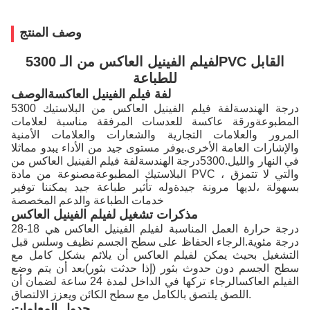
وصف المنتج
5300 لفيلم الفينيل العاكس من الـPVC القابل
للطباعة
لفة فيلم الفينيل العاكسة
الوصف
5300 درجة الهندسة
لفة فيلم الفينيل العاكس من البلاستيك
المطبوعة
ورقة عاكسة للعدسات المرفقة مناسبة لعلامات
المرور والعلامات التجارية والشعارات والعلامات الأمنية
والإشارات العامة الأخرى.يوفر مستوى جيد من الأداء يبدو مماثلا
في النهار والليل.5300
درجة الهندسة
لفة فيلم الفينيل العاكس من
البلاستيك المطبوعة
مصنوعة من مادة PVC ، والتي لا تتمزق
بسهولة ،
لديها مرونة جيدة
وله تأثير طباعة جيد يمكننا توفير
خدمات الطباعة والدعم المخصصة
مذكرات تشغيل لفيلم الفينيل العاكس
درجة حرارة العمل المناسبة لفيلم الفينيل العاكس هي 18-28
درجة مئوية.الرجاء الحفاظ على سطح الجسم نظيف وسلس قبل
التشغيل بحيث يمكن لفيلم العاكس أن يلائم بشكل كامل مع
سطح الجسم دون حدوث بثور (إذا حدثت بثور)بعد أن يتم وضع
الفيلم العاكسالرجاء تركها في الداخل لمدة 24 ساعة لضمان أن
اللصق يلتصق بالكامل مع سطح الكائن ويعزز الالتصاق.
جدول المعلمات