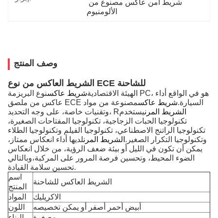
شريط آمن عاكس مصنوع من 
الألومنيوم
وصف المنتج
الشريط العاكس من نوع ECE للشاحنة
الهيئة الاقتصادية
شريط عاكس
نوع البريزمة PC، هو في الواقع أداء
عاكس من ملصق ECE السيارة.
شريط عاكس
مصنوعة من مواد
الشريط المرن
يستخدم
وتقنيات خاصة، على وجه التحديد، R
تكنولوجيا الحبات الزجاجية، تكنولوجيا المفتاحات الصغيرة،
تكنولوجيا الراتنج الاصطناعي، تكنولوجيا الفيلم وتكنولوجيا الطلاء
وتكنولوجيا التكرار الصغير.
الشريط المرن
لديها أداء انعكاس ممتاز،
يمكن أن تكون في الليل أو بيئة ضعف الرؤية، من خلال انعكاس
الضوء المحيط، وتحسين فرصة المرور على المركبة،وبالتالي
تحسين سلامة القيادة.
اسم
الشريط العاكس للشاحنة
المنتج
الاكريليك
المواد
أبيض أحمر أصفر أو يمكن تخصيصه
اللون
مصغرة
البناء