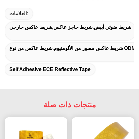
العلامات:
شريط ضوئي أبيض,شريط حاجز عاكس,شريط عاكس خارجي
وم
Self Adhesive ECE Reflective Tape
منتجات ذات صلة