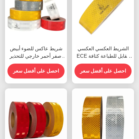
الشريط العكسي العكسي
شريط عاكس للضوء أبيض
ECE القابل للطباعة كثافة
أصفر أحمر خارجي للتحذير
عالية
ECE للمقطورات
احصل على أفضل سعر
احصل على أفضل سعر