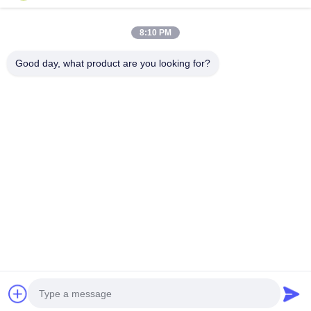
عنواننا
8:10 PM
عنوان الشركة
الطابق الثاني، مبنى D2، حديقة هوي العلوم والتكنولوجيا، منطقة
Good day, what product are you looking for?
التكنولوجيا العالية، هيفي، أنهوي، الصين
عنوان المصنع
حديقة شوشو الصناعية الحديثة، هواينان، أنوهاي، الصين
الهاتف
0086-13524216265
الصين جودة جيدة الصفائح العاكسة المنشورية المورد. حقوق الطبع
والنشر © -2026 Anhui Lu Zheng Tong New Material Technology
Co., Ltd. جميع الحقوق محفوظة
خريطة الموقع
|
سياسة الخصوصية