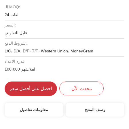
الـ MOQ:
24 لفات
السعر:
قابل للتفاوض
شروط الدفع:
L/C، D/A، D/P، T/T، Western Union، MoneyGram
قدرة الإمداد:
100،000 لفة/شهر
نتحدث الآن
احصل على أفضل سعر
وصف المنتج
معلومات تفاصيل