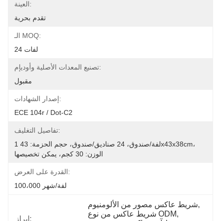
العينة:
تقدم بحرية
الـ MOQ:
24 لفات
تصنيع المعدات الأصلية وأوديإم:
مقبول
إصدار الشهادات:
ECE 104r / Dot-C2
تفاصيل التغليف:
1 لفة/صندوق، 24 صناديق/صندوق، حجم الحزمة: 43x43x38cm، 
الوزن: 30 كجم، يمكن تخصيصها
القدرة على العرض:
100،000 لفة/شهر
, 
شريط عاكس مصور من الألومنيوم
, 
شريط عاكس من نوع ODM
إبراز: