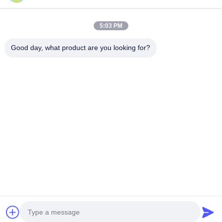
عنواننا
5:03 PM
عنوان الشركة
الطابق الثاني، مبنى D2، حديقة هوي العلوم والتكنولوجيا، منطقة
Good day, what product are you looking for?
التكنولوجيا العالية، هيفي، أنهوي، الصين
عنوان المصنع
حديقة شوشو الصناعية الحديثة، هواينان، أنوهاي، الصين
الهاتف
0086-13524216265
الصين جودة جيدة الصفائح العاكسة المنشورية المورد. حقوق الطبع
والنشر © -2026 Anhui Lu Zheng Tong New Material Technology
Co., Ltd. جميع الحقوق محفوظة
خريطة الموقع
|
سياسة الخصوصية