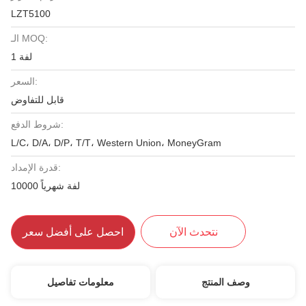
LZT5100
الـ MOQ:
1 لفة
السعر:
قابل للتفاوض
شروط الدفع:
L/C، D/A، D/P، T/T، Western Union، MoneyGram
قدرة الإمداد:
10000 لفة شهرياً
نتحدث الآن
احصل على أفضل سعر
وصف المنتج
معلومات تفاصيل