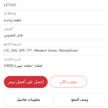
LZT110
الـ MOQ:
قطعة واحدة
السعر:
قابل للتفاوض
شروط الدفع:
L/C، D/A، D/P، T/T، Western Union، MoneyGram
قدرة الإمداد:
10000 قطعة / قطعة شهريا
نتحدث الآن
احصل على أفضل سعر
وصف المنتج
معلومات تفاصيل