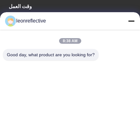
وقت العمل
9:00-18:00
leonreflective
عنواننا
8:38 AM
عنوان الشركة
الطابق الثاني، مبنى D2، حديقة هوي العلوم والتكنولوجيا، منطقة
Good day, what product are you looking for?
التكنولوجيا العالية، هيفي، أنهوي، الصين
عنوان المصنع
حديقة شوشو الصناعية الحديثة، هواينان، أنوهاي، الصين
الهاتف
0086-13524216265
الصين جودة جيدة الصفائح العاكسة المنشورية المورد. حقوق الطبع