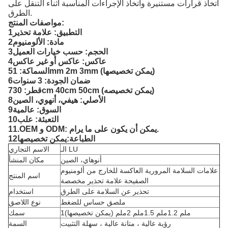
اتخاذ قرارات مستنيرة واتخاذ الإجراءات المناسبة أثناء التنقل على
الطرق.
مواصفات المنتج:
1التطبيق: علامة تحذير
2مادة: الألومنيوم
3الحجم: حسب خيارات العميل
4عاكس: عاكس أو غير عاكس
5السماكة: 1mm 2m 3mm (يمكن تخصيصها)
6ضمان الجودة: 3 سنوات
7قطر: 30cm 40cm 50cm (يمكن تخصيصه)
8الأصلي: هيفي، أنهوي، الصين
9السوق: عالمية
10التعبئة: علب
11.OEM و ODM: يمكن أن يكون على ما يرام.
12الطباعة:يمكن تخصيصها
الـ LU
الاسم التجاري
أنوهاي، الصين
مكان المنشأ
علامات السلامة المرورية العاكسة للخارج من ألومنيوم
اسم المنتج
الصفيحة علامة تحذير مخصصة
تحذير عن السلامة على الطرق
استخدام
ملصق حساس للضغط
نوع اللاصق
1ملم 1.2ملم 1.5ملم 2ملم (يمكن تخصيصها)
سمك
رؤية عالية ، متانة عالية ، سهلة التثبيت
السمة