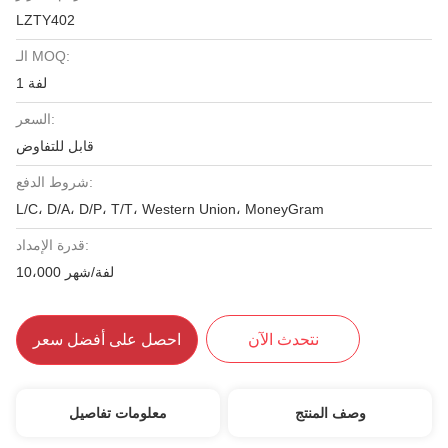
LZTY402
الـ MOQ:
1 لفة
السعر:
قابل للتفاوض
شروط الدفع:
L/C، D/A، D/P، T/T، Western Union، MoneyGram
قدرة الإمداد:
10،000 لفة/شهر
نتحدث الآن
احصل على أفضل سعر
وصف المنتج
معلومات تفاصيل