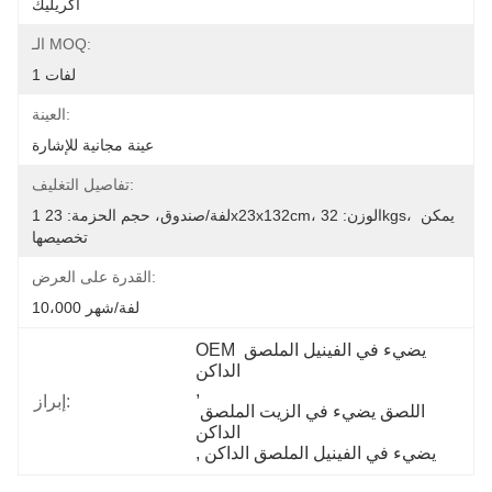
أكريليك
الـ MOQ:
1 لفات
العينة:
عينة مجانية للإشارة
تفاصيل التغليف:
1 لفة/صندوق، حجم الحزمة: 23x23x132cm، الوزن: 32kgs، يمكن 
تخصيصها
القدرة على العرض:
10،000 لفة/شهر
OEM يضيء في الفينيل الملصق 
الداكن
, 
إبراز:
اللصق يضيء في الزيت الملصق 
الداكن
يضيء في الفينيل الملصق الداكن
, 