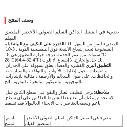
وصف المنتج
يضيء في الفينيل الداكن الفيلم الضوئي الأخضر الملصق
الفيلم
القدرة على التكيف مع البيئة
فيلم LU المضيء ليس من السهل 
الشيخوخة تحت إشعاع الأشعة فوق البنفسجية القوية ، 3-10 
سنوات من عمر الخدمة. درجة حرارة التطبيق هي 18 °C-
F) للداخل والخارج. لا إشعاع، لا تلوث.
°
(64.4-82.4
°C
28
التطبيق البري:
القشرة والعصا ، يعلق بسهولة على الجدران 
والعمدات ، حول إطارات الأبواب أو النوافذ ، والسيارات ، 
والحافظات. على طول السلالم والأرصفة ، مثالية للإشارات 
التوجيهية ، والديكور ، والحرف اليدوية ، الخ.
ملاحظة:
يرجى تنظيف الغبار والبقع على سطح الكائن قبل 
الاستخدام يمكنك أن تضع هذا الشريط العاكس على أي سطح 
ناعم وسطحالعناصر ذات الانحناء العاليوإلا فقد تسقط
يضيء في الفينيل الداكن الفيلم الضوئي الأخضر 
اسم 
الملصق الفيلم
المنتج