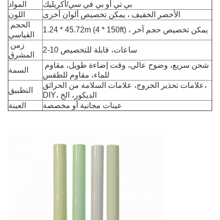
بي تي أو بي في سي/أكريليك
المواد
الأخضر الخفيف ، يمكن تخصيص ألوان أخرى
اللون
الحجم 
1.24 * 45.72m (4 * 150ft) ، يمكن تخصيص حجم آخر
القياسي
زمن 
2-10 ساعات، قابلة للتخصيص
المشرق
شحن سريع، وضوح عالي، وقت إضاءة طويل، مقاوم 
السمة
للماء، مقاوم للطقس
علامات تحذير الخروج، علامات السلامة من الحرائق، 
التطبيق
DIY، الديكور، الخ
عينات مجانية أو مخصصة
العينة