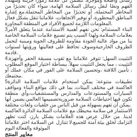
2رسائل واضحة وموجزة: تتضمن كل علامة رموزًا جريئة وسهلة
الفهم ونصًا لنقل رسائل السلامة الهامة. سواء كان تحذيرًا من
المخاطر المحتملة، أو تحذيرًا من المخاطر المحتملة.مع إشارة
المناطق المحظورة، أو توفير الاتجاهات، علاماتنا تنقل بشكل فعال
المعلومات اللازمة لجميع الأفراد في المنطقة المجاورة.
3البناء المستدام: نحن نفهم أهمية الاستدامة عندما يتعلق الأمر
بعلامات السلامة.ولهذا السبب يتم تصنيع علامات السلامة الخاصة
بنا من مواد عالية الجودة مقاومة للظروف الجوية ومبنية لتحمل
الظروف الخارجيةوسوف تحافظ على فعاليتها ورؤيتها لسنوات
قادمة.
4.التثبيت السهل: تتوفر علاماتنا مع ثقوب مسبقة الحفر وأجهزة
التثبيت ، مما يجعل التثبيت سهلاً. ببساطة اختيار الموقع المطلوب
، تأمين اللافتة ،وتحسين السلامة على الفور في مكان عملك أو
مجتمعك.
5تطبيقات متنوعة: يمكن استخدام علامات السلامة الدائرة
العاكسة في مختلف البيئات، بما في ذلك مواقع البناء ومواقف
السيارات والمستودعات والمدارس والمستشفيات،وأي منطقة
تكون فيها احتياطات السلامة ضروريةتصميمها العالمي يضمن أنها
يمكن أن تفهم بسهولة من قبل الناس من خلفيات ولغات مختلفة.
الاستثمار في سلامة محيطك مع علامات السلامة الدائرة العاكسة
لدينا. من خلال عرض هذه العلامات بشكل بارز، كنت تظهر
التزامك لخلق بيئة آمنة للجميع.لا تتنازل عن السلامة اختر علاماتنا
الموثوقة والفعالة اليوم
معايير المنتج