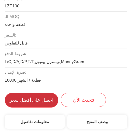
LZT100
الـ MOQ:
قطعة واحدة
السعر:
قابل للتفاوض
شروط الدفع:
L/C,D/A,D/P,T/T,ويسترن يونيون,MoneyGram
قدرة الإمداد:
10000 قطعة / الشهر
نتحدث الآن
احصل على أفضل سعر
وصف المنتج
معلومات تفاصيل