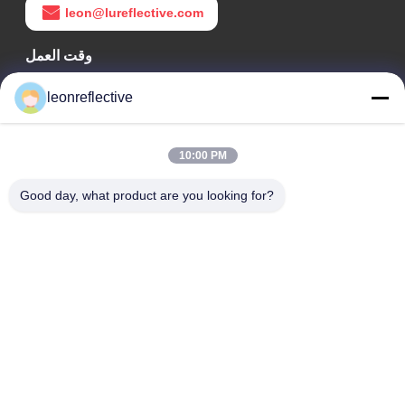
leon@lureflective.com
وقت العمل
9:00-18:00
leonreflective
عنواننا
10:00 PM
عنوان الشركة
الطابق الثاني، مبنى D2، حديقة هوي العلوم والتكنولوجيا، منطقة
Good day, what product are you looking for?
التكنولوجيا العالية، هيفي، أنهوي، الصين
عنوان المصنع
حديقة شوشو الصناعية الحديثة، هواينان، أنوهاي، الصين
الهاتف
0086-13524216265