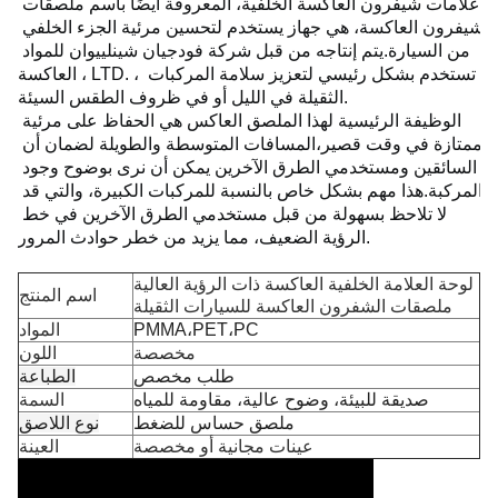
علامات شيفرون العاكسة الخلفية، المعروفة أيضًا باسم ملصقات 
شيفرون العاكسة، هي جهاز يستخدم لتحسين مرئية الجزء الخلفي 
من السيارة.
يتم إنتاجه من قبل شركة فودجيان شينلييوان للمواد 
العاكسة ، LTD. ، تستخدم بشكل رئيسي لتعزيز سلامة المركبات 
الثقيلة في الليل أو في ظروف الطقس السيئة.
الوظيفة الرئيسية لهذا الملصق العاكس هي الحفاظ على مرئية 
ممتازة في وقت قصير،المسافات المتوسطة والطويلة لضمان أن 
السائقين ومستخدمي الطرق الآخرين يمكن أن نرى بوضوح وجود 
المركبة.
هذا مهم بشكل خاص بالنسبة للمركبات الكبيرة، والتي قد 
لا تلاحظ بسهولة من قبل مستخدمي الطرق الآخرين في خط 
الرؤية الضعيف، مما يزيد من خطر حوادث المرور.
لوحة العلامة الخلفية العاكسة ذات الرؤية العالية
اسم المنتج
ملصقات الشفرون العاكسة للسيارات الثقيلة
PMMA،PET،PC
المواد
مخصصة
اللون
طلب مخصص
الطباعة
صديقة للبيئة، وضوح عالية، مقاومة للمياه
السمة
ملصق حساس للضغط
نوع اللاصق
عينات مجانية أو مخصصة
العينة