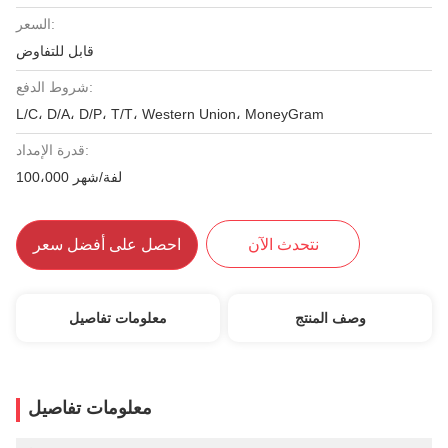
السعر:
قابل للتفاوض
شروط الدفع:
L/C، D/A، D/P، T/T، Western Union، MoneyGram
قدرة الإمداد:
100،000 لفة/شهر
نتحدث الآن
احصل على أفضل سعر
وصف المنتج
معلومات تفاصيل
معلومات تفاصيل