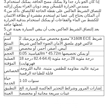
3.إذا كان الجو بارد جداً ولا يمكنك مسح الحافة، يمكنك استخدام
مسدس الحرارة المُسخّن وبعد ذوبان الغراء يمكن إزالته
4.للتصاق الشريط العاكس على نقطة الحاجة للالتصاق ،تأكد من
أن المكان يحتاج إلى عصا ثم استخدم مقشرة أو بطاقة الائتمان
للكشط من الماء والفقاعات أو يمكنك استخدام بندقية الحرارة
لجعلها جافة.
5.بعد إلتصاق الشريط العاكس يجب أن يبقي السيارة بعيدة عن
الماء
مصنع مخصص ميكرو بريزميك 2"X160ft ECE شريط
اسم
عاكس قوي ملصق الأمان الضوء العاكس شريط
المنتج
أبيض، أصفر، أحمر، أو مخصص
اللون
القياسية: 0.05m * 45.72m أو يمكن تخصيصها
الحجم
18 درجة مئوية 28 درجة مئوية (64.4-82.4 درجة
العملية
فهرنهايت)
المؤقتة
مرئية عالية، مقاومة للطقس، متينة، عالية اللزوجة،
الخصائص
قابلة للطباعة الرقمية
حياة
1-10 سنوات
الخدمة
إشارات المرور وشرائط التحذير العاكسة للسيارة، الخ
التطبيق
عينات سريعة مجانية أو مخصصة
العينة