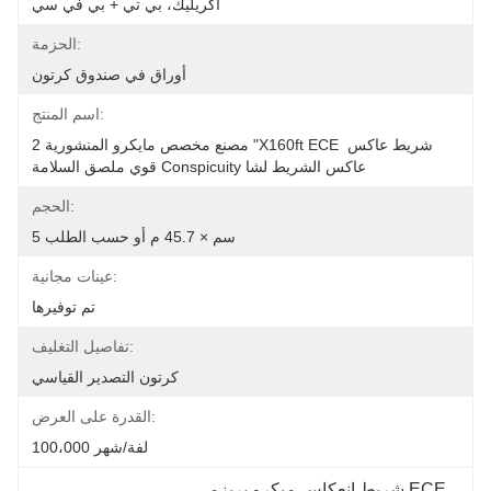
أكريليك، بي تي + بي في سي
الحزمة:
أوراق في صندوق كرتون
اسم المنتج:
مصنع مخصص مايكرو المنشورية 2 "X160ft ECE شريط عاكس 
قوي ملصق السلامة Conspicuity عاكس الشريط لشا
الحجم:
5 سم × 45.7 م أو حسب الطلب
عينات مجانية:
تم توفيرها
تفاصيل التغليف:
كرتون التصدير القياسي
القدرة على العرض:
100،000 لفة/شهر
, 
شريط انعكاس ميكرو بريزمي ECE