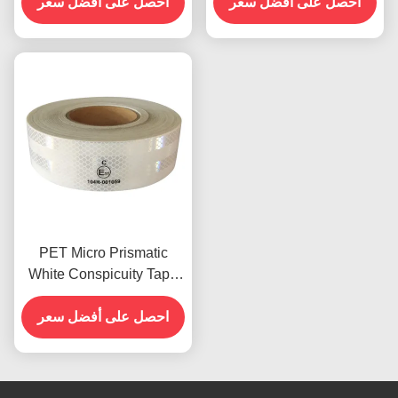
احصل على أفضل سعر
احصل على أفضل سعر
PET Micro Prismatic
White Conspicuity Tape
شريط منعكس للسيارات
معتمد ECE
احصل على أفضل سعر