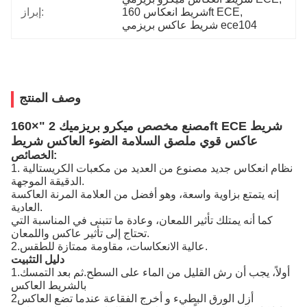
, 
شريط انعكاس 160ft ECE
إبراز:
شريط عاكس بريزمي ece104
وصف المنتج
مصنع مخصص ميكرو بريزميك 2 "×160ft ECE شريط
عاكس قوي ملصق السلامة الضوء العاكس شريط
الخصائص:
1. نظام انعكاس جديد مصنوع من العديد من مكعبات الكريستالية
الدقيقة الموجهة.
إنه يتمتع بزاوية واسعة، وهو أفضل من العلامة المرنة العاكسة
العادية.
كما أنه يمتلك تأثير اللمعان، وعادة ما تتبنى في المناسبة التي
تحتاج إلى تأثير عاكس واللمعان.
2.عالية الانعكاسات، مقاومة ممتازة للطقس.
دليل التثبيت
1.أولاً، يجب أن رش القليل من الماء على السطح.ثم بعد التمسك
بالشريط العاكس
2أزل الورق البطيء و أخرج الفقاعة عندما تضع العاكس