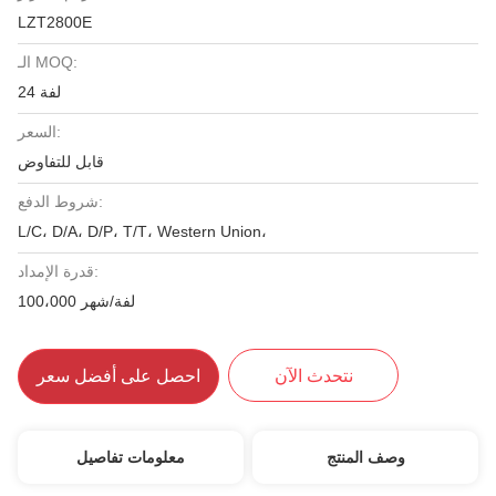
LZT2800E
الـ MOQ:
24 لفة
السعر:
قابل للتفاوض
شروط الدفع:
L/C، D/A، D/P، T/T، Western Union،
قدرة الإمداد:
100،000 لفة/شهر
نتحدث الآن
احصل على أفضل سعر
وصف المنتج
معلومات تفاصيل