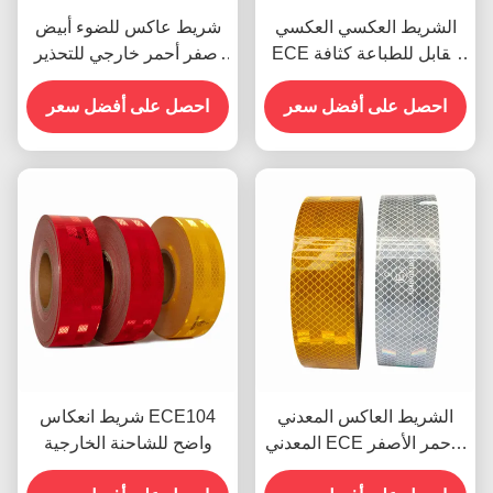
الشريط العكسي العكسي
شريط عاكس للضوء أبيض
ECE القابل للطباعة كثافة
أصفر أحمر خارجي للتحذير
عالية
ECE للمقطورات
احصل على أفضل سعر
احصل على أفضل سعر
الشريط العاكس المعدني
شريط انعكاس ECE104
المعدني ECE الأحمر الأصفر
واضح للشاحنة الخارجية
الأبيض للمقطورة