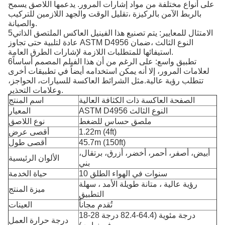
على أنواع مختلفة من مواد إشارات المرور. يدعمها اللاصق يسمح
بالربط الآمن بالركيزة ،تقليل الوقت والجهد اللازمين للتركيب
والصيانة.
5الامتثال للمعايير: يتم تصنيع هذا الفينيل العاكس الملتصق الذاتي
عادة لتلبية حتى تجاوز ASTM D4956 النوع الثالث ،ضمان
استيفائها للمتطلبات اللازمة لإشارات الطرق العامة.
6تطبيق واسع: على الرغم من أن هذا الفيلم المصمم أساساً
لعلامات المرور، إلا أنه يمكن استخدامه أيضاً في تطبيقات أخرى
تتطلب رؤية عالية.مثل الشرائط العاكسة للسيارات، الحواجز،
وعلامات التحذير.
الصفحة العاكسة ذات الكثافة العالية
اسم المنتج
ASTM D4956 النوع الثالث
المعيار
ملصق حساس للضغط
نوع اللاصق
1.22m (4ft)
أقصى عرض
45.7m (150ft)
أقصى طول
أبيض، أصفر، أحمر، أخضر، أزرق، برتقال،
الألوان الرئيسية
بني
10 سنوات في الهواء الطلق
حياة الخدمة
رؤية عالية ، متانة طويلة الأمد ، سهلة
ميزة المنتج
التطبيق
تُقدم مجاناً
العينات
18-28 درجة مئوية (64.4-82.4 درجة
درجة حرارة العمل