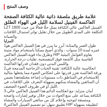
وصف المنتج
علامة طريق ملصقة ذاتية عالية الكثافة الصفحة
العاكسة الفينيل لسلامة الليل في الهواء الطلق
LZT 1800 الفينيل العاكس عالي الكثافة يمثل حلًا فعالًا من حيث
التكلفة على المدى الطويل من خلال تقليل تواتر استبدال اللافتات
والصيانة.
المزايا
1طول العمر والمتانة: أبرز ما يبرز في هذا الفينيل العاكس هو
عمره لمدة 10 سنوات ، والذي أصبح ممكناً باستخدام مواد متينة
وطرق بناء قوية.الفينيل العاكس HIP يقاوم العوامل البيئية
القاسية مثل الأشعة فوق البنفسجية، تقلبات درجة الحرارة،
واللبس البدني دون فقدان قدراتها العاكسة.
2انعكاسية عالية الكثافة: تقنية الحبات الزجاجية المدمجة في
ورقة العاكسة تعزز قدرتها على انعكاس الضوء،مما يجعلها مثالية
للاستخدام في المناطق ذات مستويات إضاءة مختلفةهذا يضمن
أن السائقين والمشاة يمكنهم بسهولة التعرف على اللافتات في
الليل أو في ظروف الضوء الضعيف.
3-أمان متزايد: مع انعكاسه الدائم،هذا الفينيل العاكس عالي
الكثافة يساعد على منع الحوادث من خلال توفير إشارات واضحة
ومتسقة لتوجيه وإعلام كل من سائقي السيارات والمشاة.
4تطبيق سهل: تم تصميم الفينيل العاكس HIP لتطبيقه بسهولة