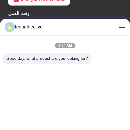
وقت العمل
9:00-18:00
leonreflective
عنواننا
4:54 AM
عنوان الشركة
الطابق الثاني، مبنى D2، حديقة هوي العلوم والتكنولوجيا، منطقة
Good day, what product are you looking for?
التكنولوجيا العالية، هيفي، أنهوي، الصين
عنوان المصنع
حديقة شوشو الصناعية الحديثة، هواينان، أنوهاي، الصين
الهاتف
0086-13524216265