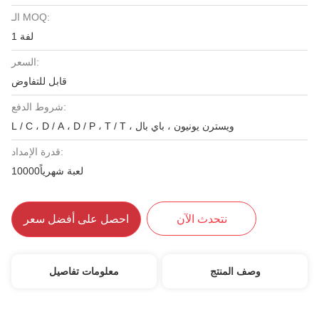
الـ MOQ:
1 لفة
السعر:
قابل للتفاوض
شروط الدفع:
L / C ، D / A ، D / P ، T / T ، ويسترن يونيون ، باي بال
قدرة الإمداد:
10000لعبة شهرياً
نتحدث الآن
احصل على أفضل سعر
وصف المنتج
معلومات تفاصيل