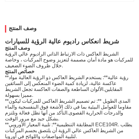
وصف المنتج
شريط انعكاس راديوم عالية الرؤية للسيارات
وصف المنتج
الشريط العاكس ذات الارتباط الذاتي الراديوم عالي الرؤية
للمركبات هو مادة أمان مصممة لتعزيز وضوح المركبات ، وخاصة
خلال ظروف الضوء الضعيف.
خصائص المنتج
**رؤية عالية**: يستخدم الشريط العاكس ذو الرؤية العالية مواد
عاكسة عالية، لزيادة كمية الضوء المنعكس إلى السائقين
المقابلين.الألوان الساطعة والصفات العاكسة تجعل الشريط
مميزا بسهولة.
**المدى الطويل **: تم تصميم الشريط العاكس للمركبات ليكون
مقاوما للعوامل البيئية بما في ذلك الأشعة فوق البنفسجية والماء
والدرجات الحرارية القصوى.التأكد من أنها تظل فعالة وتلتزم
بشكل جيد مع مرور الوقت.
**المطابقة التنظيمية**: تلبية المعيار الأوروبي ECE104R. يطلب
من الشريط العاكس عالي الرؤية أن يلتصق بجسم المركبات
لتلبية المواصفات واللوائح في أوروبا.