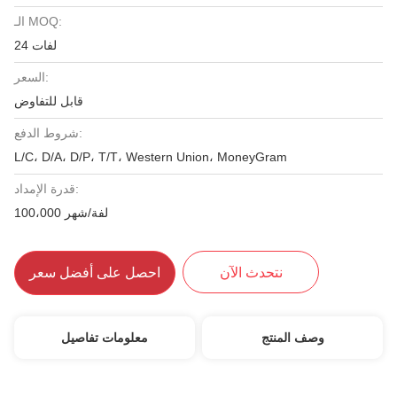
الـ MOQ:
24 لفات
السعر:
قابل للتفاوض
شروط الدفع:
L/C، D/A، D/P، T/T، Western Union، MoneyGram
قدرة الإمداد:
100،000 لفة/شهر
نتحدث الآن
احصل على أفضل سعر
وصف المنتج
معلومات تفاصيل