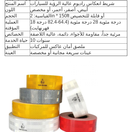
شريط انعكاس راديوم عالية الرؤية للسيارات
اسم المنتج
أبيض، أصفر، أحمر، أو مخصص
اللون
القياسية: 2in * 150ft أو قابلة للتخصيص
الحجم
18 درجة مئوية 28 درجة مئوية (64.4-82.4 درجة
العملية
فهرنهايت)
المؤقتة
مرئية جداً، مقاومة للأجواء، دائمة، عالية اللاصقة
الخصائص
10 سنوات
حياة الخدمة
ملصق أمان عاكس للمركبات
التطبيق
عينات سريعة مجانية أو مخصصة
العينة