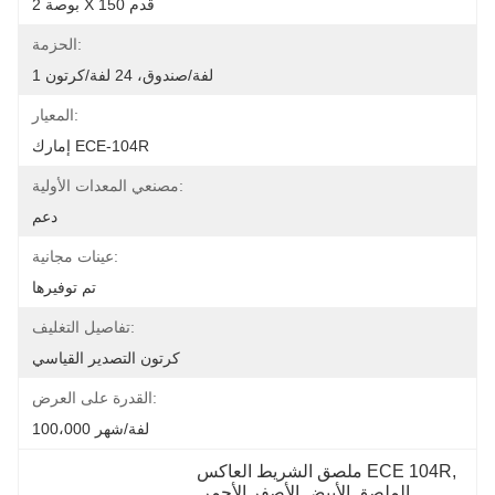
2 بوصة X 150 قدم
الحزمة:
1 لفة/صندوق، 24 لفة/كرتون
المعيار:
إمارك ECE-104R
مصنعي المعدات الأولية:
دعم
عينات مجانية:
تم توفيرها
تفاصيل التغليف:
كرتون التصدير القياسي
القدرة على العرض:
100،000 لفة/شهر
, 
ملصق الشريط العاكس ECE 104R
الملصق الأبيض الأصفر الأحمر 