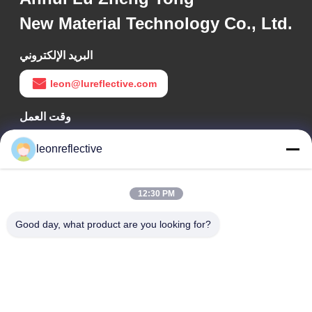
New Material Technology Co., Ltd.
البريد الإلكتروني
leon@lureflective.com
وقت العمل
9:00-18:00
leonreflective
عنواننا
12:30 PM
عنوان الشركة
الطابق الثاني، مبنى D2، حديقة هوي العلوم والتكنولوجيا، منطقة
Good day, what product are you looking for?
التكنولوجيا العالية، هيفي، أنهوي، الصين
عنوان المصنع
حديقة شوشو الصناعية الحديثة، هواينان، أنوهاي، الصين
الهاتف