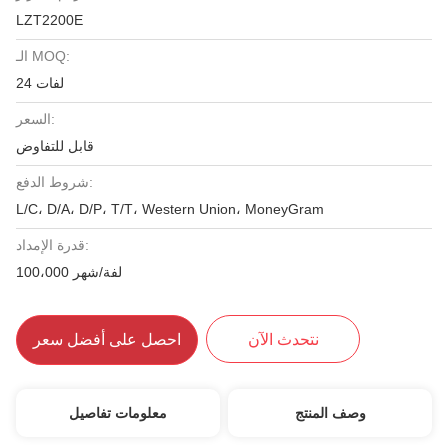
LZT2200E
الـ MOQ:
24 لفات
السعر:
قابل للتفاوض
شروط الدفع:
L/C، D/A، D/P، T/T، Western Union، MoneyGram
قدرة الإمداد:
100،000 لفة/شهر
نتحدث الآن
احصل على أفضل سعر
وصف المنتج
معلومات تفاصيل