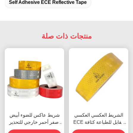
Self Adhesive ECE Reflective Tape
منتجات ذات صلة
الشريط العكسي العكسي
شريط عاكس للضوء أبيض
ECE القابل للطباعة كثافة
أصفر أحمر خارجي للتحذير
عالية
ECE للمقطورات