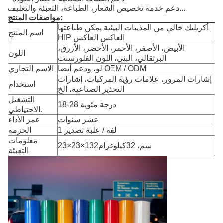
دعم خدمة تخصيص الشعار، الطباعة، التعبئة والتغليف...
مواصفات المنتج:
أكريليك خالي من المذيبات البيئية يمكن طباعتها
اسم المنتج
HIP العاكس العاكس
الأبيض، الأصفر، الأحمر، الأخضر، الأزرق،
اللون
البرتقالي، البني، اللون الفلورسنت
لو، ودعم أيضا OEM / ODM
الاسم التجاري
إشارات المرور، علامات رؤية المركبات، إشارات
استخدام
التحذير الصناعية، الخ
التشغيل
18-28 درجة مئوية
الاحتياطي.
عشر سنوات
عمر الأداء
1 لفة / علبة تصدير
الحزمة
معلومات
23×23×132سم، 32كيلوغرام
التعبئة