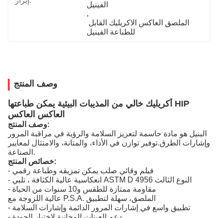
إبراز:
الفينيل
, 
الملصق العاكس الاكريليك القابل 
للطباعة الفينيل
وصف المنتج
أكريليك خالي من المذيبات البيئية يمكن طباعتها HIP
العاكس العاكس
وصف المنتج:
البنيل هو مادة حاسمة لتعزيز السلامة والرؤية في مراقبة المرور
وإشارات الطرق.توفير توازن في الأداء، والمتانة، والامتثال لمعايير
الصناعة.
خصائص المنتج:
- فيلم وقائي صلب يمكن تمزيقه وطباعة رقمي
- انعكاسية عالية الكثافة ، تلبي ASTM D 4956 النوع الثالث
- مقاومة ممتازة للطقس و10 سنوات من الحياة
عالية اللزوجة مع P.S.A. الملصق، سهلة لتطبيق
- تطبيق واسع في إشارات المرور الدائمة وإشارات السلامة
- دعم العينات المجانية لاختبار الجودة