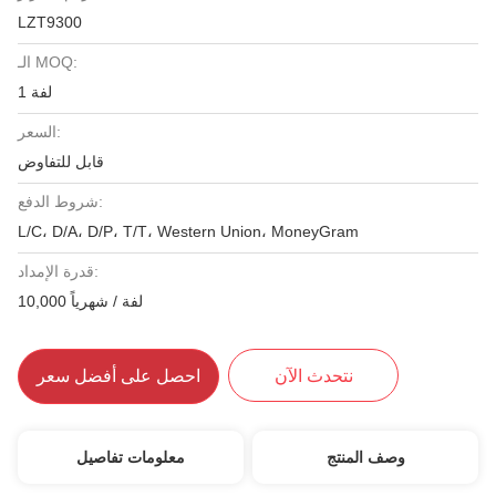
LZT9300
الـ MOQ:
1 لفة
السعر:
قابل للتفاوض
شروط الدفع:
L/C، D/A، D/P، T/T، Western Union، MoneyGram
قدرة الإمداد:
10,000 لفة / شهرياً
نتحدث الآن
احصل على أفضل سعر
وصف المنتج
معلومات تفاصيل