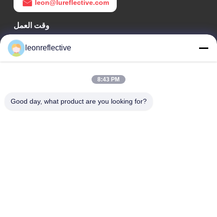
leon@lureflective.com
وقت العمل
9:00-18:00
leonreflective
عنواننا
8:43 PM
عنوان الشركة
الطابق الثاني، مبنى D2، حديقة هوي العلوم والتكنولوجيا، منطقة
Good day, what product are you looking for?
التكنولوجيا العالية، هيفي، أنهوي، الصين
عنوان المصنع
حديقة شوشو الصناعية الحديثة، هواينان، أنوهاي، الصين
الهاتف
0086-13524216265