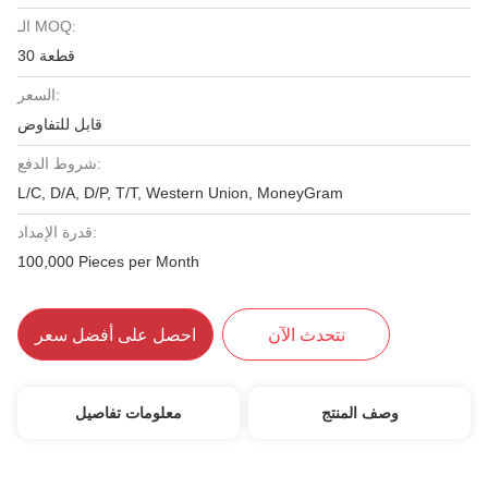
الـ MOQ:
30 قطعة
السعر:
قابل للتفاوض
شروط الدفع:
L/C, D/A, D/P, T/T, Western Union, MoneyGram
قدرة الإمداد:
100,000 Pieces per Month
نتحدث الآن
احصل على أفضل سعر
وصف المنتج
معلومات تفاصيل