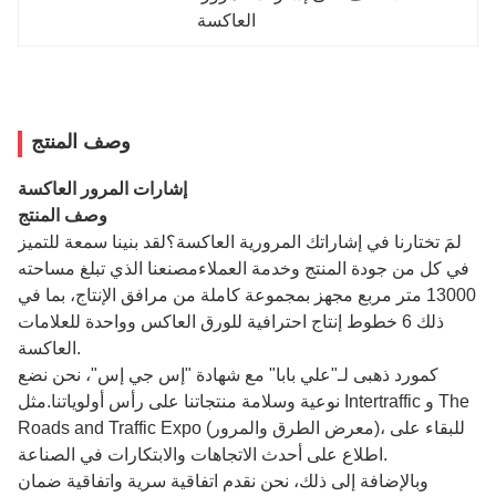
العاكسة
وصف المنتج
إشارات المرور العاكسة
وصف المنتج
لمَ تختارنا في إشاراتك المرورية العاكسة؟لقد بنينا سمعة للتميز
في كل من جودة المنتج وخدمة العملاءمصنعنا الذي تبلغ مساحته
13000 متر مربع مجهز بمجموعة كاملة من مرافق الإنتاج، بما في
ذلك 6 خطوط إنتاج احترافية للورق العاكس وواحدة للعلامات
العاكسة.
كمورد ذهبى لـ"علي بابا" مع شهادة "إس جي إس"، نحن نضع
نوعية وسلامة منتجاتنا على رأس أولوياتنا.مثل Intertraffic و The
Roads and Traffic Expo (معرض الطرق والمرور)، للبقاء على
اطلاع على أحدث الاتجاهات والابتكارات في الصناعة.
وبالإضافة إلى ذلك، نحن نقدم اتفاقية سرية واتفاقية ضمان