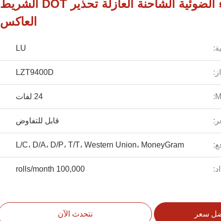
البيضاء الحمراء الضوئية الشاحنة العازلة تحذير DOT الشريط
العاكس
ة:
LU
ز:
LZT9400D
24 لفات
ر:
قابل للتفاوض
ع:
L/C، D/A، D/P، T/T، Western Union، MoneyGram
د:
100,000 rolls/month
ضل سعر
نتحدث الآن