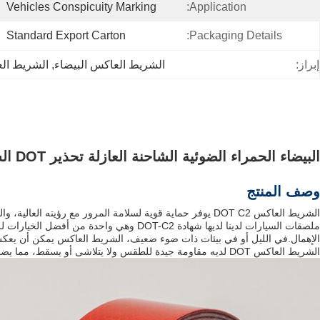
Vehicles Conspicuity Marking
Application:
Standard Export Carton
Packaging Details:
إبراز:
الشريط العاكس البيضاء
, 
الشريط الع
البيضاء الحمراء الضوئية الشاحنة العازلة تحذير DOT الشريط العاكس
وصف المنتج
الشريط العاكس DOT C2 يوفر حماية قوية لسلامة المرور مع رؤيته العالية، والمتانة الممتازة ومقاومة الطقس.
ملصقات السيارات لدينا لديها شهادة DOT-C2 وهي واحدة من أفضل الخيارات للملصقات السيارات.
الإهمال.في الليل أو في بيئات ذات ضوء ضعيف، الشريط العاكس يمكن أن يعكس ال
الشريط العاكس DOT لديه مقاومة جيدة للطقس ولا يتلاشى أو يسقط، مما يضمن أنه يمكن أن يوفر تحذيرات السلامة الفعالة للمركبات في جميع أنواع الظروف الجوية الشديدة.