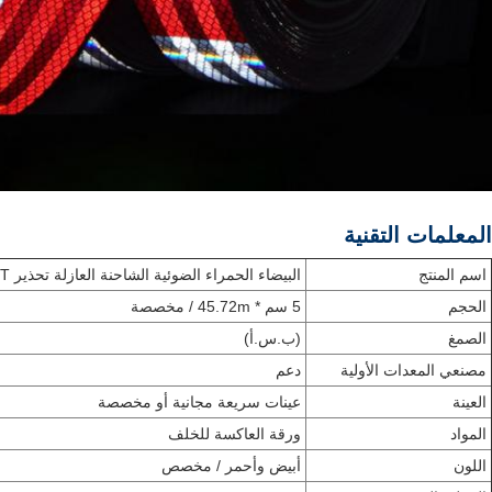
المعلمات التقنية
اسم المنتج
البيضاء الحمراء الضوئية الشاحنة العازلة تحذير DOT الشريط العاكس
الحجم
5 سم * 45.72m / مخصصة
الصمغ
(ب.س.أ)
مصنعي المعدات الأولية
دعم
العينة
عينات سريعة مجانية أو مخصصة
المواد
ورقة العاكسة للخلف
اللون
أبيض وأحمر / مخصص