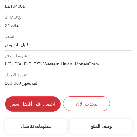
LZT9400D
الـ MOQ:
24 لفات
السعر:
قابل للتفاوض
شروط الدفع:
L/C، D/A، D/P، T/T، Western Union، MoneyGram
قدرة الإمداد:
100،000 لفة/شهر
نتحدث الآن
احصل على أفضل سعر
وصف المنتج
معلومات تفاصيل