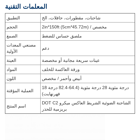
المعلمات التقنية
شاحنات، مقطورات، حافلات، الخ
التطبيق
2in*150ft (5cm*45.72m) / مخصص
الحجم
ملصق حساس للضغط
الصمغ
مصنعي المعدات
دعم
الأولية
عينات سريعة مجانية أو مخصصة
العينة
ورقة العاكسة للخلف
المواد
أبيض وأحمر / مخصص
اللون
18 درجة مئوية 28 درجة مئوية (64.4-82.4 درجة
العملية المؤقتة
فهرنهايت)
DOT C2 الشاحنة الضوئية الشريط العاكس ميكرو
اسم المنتج
بريزمية للحذر