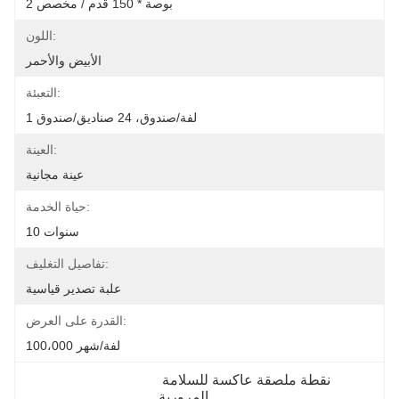
2 بوصة * 150 قدم / مخصص
اللون:
الأبيض والأحمر
التعبئة:
1 لفة/صندوق، 24 صناديق/صندوق
العينة:
عينة مجانية
حياة الخدمة:
10 سنوات
تفاصيل التغليف:
علبة تصدير قياسية
القدرة على العرض:
100،000 لفة/شهر
نقطة ملصقة عاكسة للسلامة 
المرورية