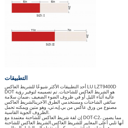
التطبيقات
أحد التطبيقات الأكثر شيوعًا للشريط العاكس LU LZT9400D
DOT هو الشريط العاكس للشاحنات. تم تصميمه لتوفير رؤية
عالية أثناء الليل أو في ظروف الضوء الضعيف ،ضمان سلامة
سائقي الشاحنات ومستخدمي الطرق الآخرينالشريط العاكس
مصنوع من ورق عاكس من بي.إيه.تي، وهو متين ويمكنه تحمل
الظروف الجوية القاسية.
إن لفة شريط العاكس للشاحنة معتمدة مع DOT-C2، مما يضمن
أنها تلبي أعلى المعايير للشريط العاكس.الشريط العاكس للشاحنة
هو أيضا سهلة لتثبيت ويمكن أن تقطع إلى الطول المطلوب.