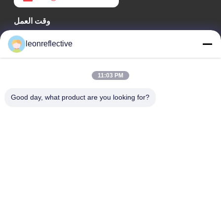
وقت العمل
9:00-18:00
leonreflective
عنواننا
11:03 PM
عنوان الشركة
الطابق الثاني، مبنى D2، حديقة هوي العلوم والتكنولوجيا، منطقة
Good day, what product are you looking for?
التكنولوجيا العالية، هيفي، أنهوي، الصين
عنوان المصنع
حديقة شوشو الصناعية الحديثة، هواينان، أنوهاي، الصين
الهاتف
0086-13524216265