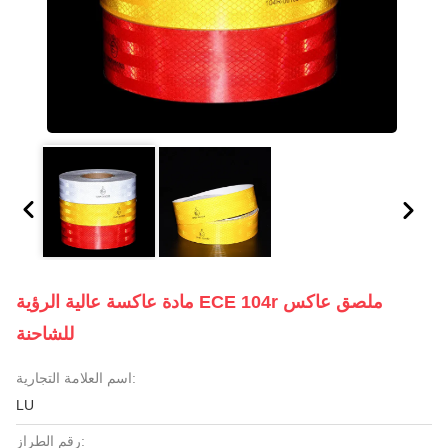
مادة عاكسة عالية الرؤية ECE 104r ملصق عاكس
للشاحنة
اسم العلامة التجارية:
LU
رقم الطراز: