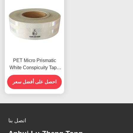
PET Micro Prismatic
White Conspicuity Tape
شريط منعكس للسيارات
معتمد ECE
احصل على أفضل سعر
اتصل بنا