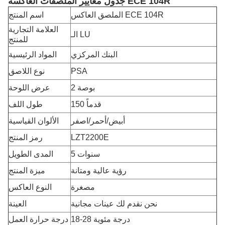
جدول معايير الملصقات العاكسة ECE 104R
الملصق العاكس ECE 104R
اسم المنتج
العلامة التجارية
الـ LU
للمنتج
البنك المركزي
المواد الرئيسية
PSA
نوع اللاصق
2 بوصة
عرض اللوحة
150 قدماً
طول اللف
أبيض/أحمر/اصفر
الألوان القياسية
LZT2200E
رمز المنتج
5 سنوات
المدى الطويل
رؤية عالية ومتانة
ميزة المنتج
مصغرة
النوع العاكس
نحن نقدم لك عينات مجانية
العينة
18-28 درجة مئوية
درجة حرارة العمل