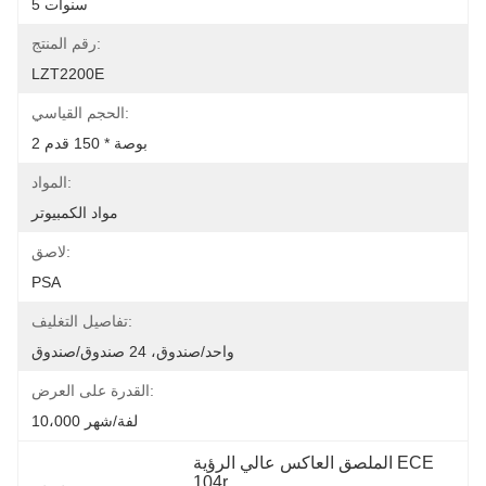
5 سنوات
رقم المنتج:
LZT2200E
الحجم القياسي:
2 بوصة * 150 قدم
المواد:
مواد الكمبيوتر
لاصق:
PSA
تفاصيل التغليف:
واحد/صندوق، 24 صندوق/صندوق
القدرة على العرض:
10،000 لفة/شهر
الملصق العاكس عالي الرؤية ECE 
104r