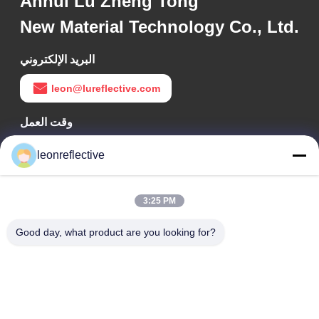
Anhui Lu Zheng Tong
New Material Technology Co., Ltd.
البريد الإلكتروني
leon@lureflective.com
وقت العمل
9:00-18:00
leonreflective
عنواننا
3:25 PM
عنوان الشركة
الطابق الثاني، مبنى D2، حديقة هوي العلوم والتكنولوجيا، منطقة
Good day, what product are you looking for?
التكنولوجيا العالية، هيفي، أنهوي، الصين
عنوان المصنع
حديقة شوشو الصناعية الحديثة، هواينان، أنوهاي، الصين
الهاتف