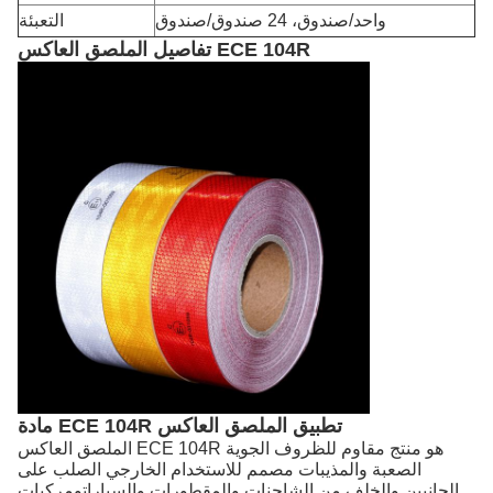
واحد/صندوق، 24 صندوق/صندوق
التعبئة
تفاصيل الملصق العاكس ECE 104R
مادة ECE 104R تطبيق الملصق العاكس
الملصق العاكس ECE 104R هو منتج مقاوم للظروف الجوية
الصعبة والمذيبات مصمم للاستخدام الخارجي الصلب على
الجانبين والخلف من الشاحنات والمقطورات والسياراتومركبات