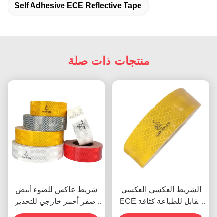
Self Adhesive ECE Reflective Tape
منتجات ذات صلة
الشريط العكسي العكسي
شريط عاكس للضوء أبيض
ECE القابل للطباعة كثافة
أصفر أحمر خارجي للتحذير
عالية
ECE للمقطورات