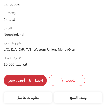
LZT2200E
الـ MOQ:
24 لفات
السعر:
Negociational
شروط الدفع:
L/C، D/A، D/P، T/T، Western Union، MoneyGram
قدرة الإمداد:
10،000 لفة/شهر
نتحدث الآن
احصل على أفضل سعر
وصف المنتج
معلومات تفاصيل