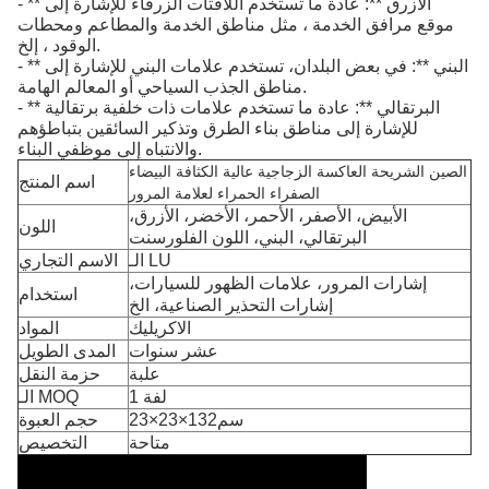
- ** الأزرق **: عادة ما تستخدم اللافتات الزرقاء للإشارة إلى
موقع مرافق الخدمة ، مثل مناطق الخدمة والمطاعم ومحطات
الوقود ، إلخ.
- ** البني **: في بعض البلدان، تستخدم علامات البني للإشارة إلى
مناطق الجذب السياحي أو المعالم الهامة.
- ** البرتقالي **: عادة ما تستخدم علامات ذات خلفية برتقالية
للإشارة إلى مناطق بناء الطرق وتذكير السائقين بتباطؤهم
والانتباه إلى موظفي البناء.
الصين الشريحة العاكسة الزجاجية عالية الكثافة البيضاء
اسم المنتج
الصفراء الحمراء لعلامة المرور
الأبيض، الأصفر، الأحمر، الأخضر، الأزرق،
اللون
البرتقالي، البني، اللون الفلورسنت
الـ LU
الاسم التجاري
إشارات المرور، علامات الظهور للسيارات،
استخدام
إشارات التحذير الصناعية، الخ
الاكريليك
المواد
عشر سنوات
المدى الطويل
علبة
حزمة النقل
1 لفة
الـ MOQ
23×23×132سم
حجم العبوة
متاحة
التخصيص