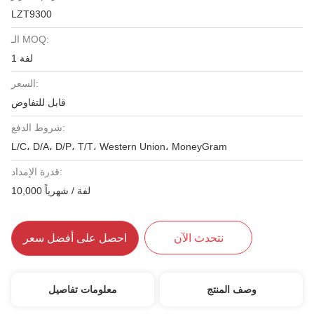
LZT9300
الـ MOQ:
1 لفة
السعر:
قابل للتفاوض
شروط الدفع:
L/C، D/A، D/P، T/T، Western Union، MoneyGram
قدرة الإمداد:
10,000 لفة / شهرياً
نتحدث الآن
احصل على أفضل سعر
وصف المنتج
معلومات تفاصيل