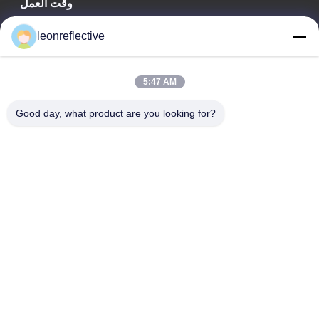
وقت العمل
9:00-18:00
leonreflective
عنواننا
5:47 AM
عنوان الشركة
الطابق الثاني، مبنى D2، حديقة هوي العلوم والتكنولوجيا، منطقة
Good day, what product are you looking for?
التكنولوجيا العالية، هيفي، أنهوي، الصين
عنوان المصنع
حديقة شوشو الصناعية الحديثة، هواينان، أنوهاي، الصين
الهاتف
0086-13524216265
الصين جودة جيدة الصفائح العاكسة المنشورية المورد. حقوق الطبع
والنشر © -2026 Anhui Lu Zheng Tong New Material Technology