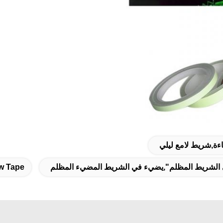
ة,شريط لامع ليلي
w Tape