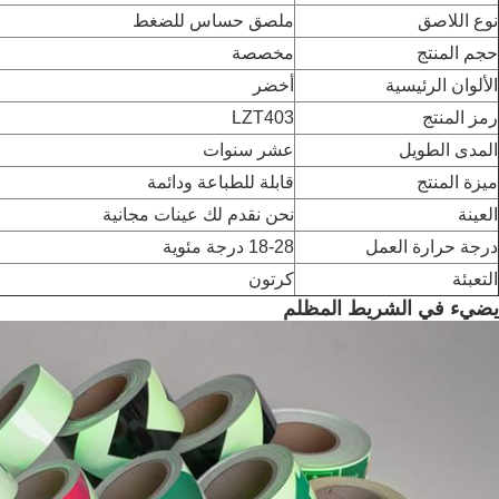
نوع اللاصق
ملصق حساس للضغط
حجم المنتج
مخصصة
الألوان الرئيسية
أخضر
رمز المنتج
LZT403
المدى الطويل
عشر سنوات
ميزة المنتج
قابلة للطباعة ودائمة
العينة
نحن نقدم لك عينات مجانية
درجة حرارة العمل
18-28 درجة مئوية
التعبئة
كرتون
يضيء في الشريط المظلم