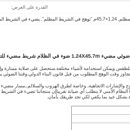
القدرة على العرض:
لمظلم
, 
1.24×45.7م "توهج في الشريط المظلم"
, 
يضيء في الشريط ال
1.24X45.7m ضوء في الظلام شريط مضيء للتحذير
م للطقس ويمكن استخدامه لأشياء مختلفة.ستحصل على صلابة ممتازة وإز
وز وقت الوهج المطلوب من قبل قانون البناء الدولي.وقتنا الضوئي يمكن تح
روج والإشارات الاتجاهية، وخاصة لطرق الهروب والسلالم.,مسار مضيء 
النظام الأمني لا يتطلب أي صيانة تقريباإن منتجاتنا تضيء في الشري
بشكل جيد بما يكفي لكي تجد طريقك بأمان.