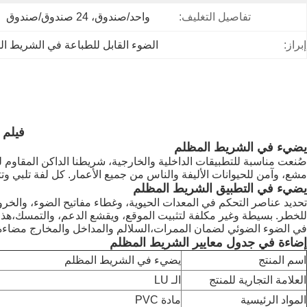
تفاصيل التغليف:
واحد/صندوق، 24 صندوق/صندوق
إبراز:
الضوء القابل للطباعة في الشريط ا
فيلم ضوئي مضيء 
يضيء في الشريط المظلم
صُنعت مناسبة للتطبيقات الداخلية والخارجية، شريطنا الداكن المقاو
مشع، وآمن للحيوانات الأليفة والناس من جميع الأعمار. كل لفة تلبي وتتجا
يضيء في التطبيق الشريط المظلم
تحديد عناصر التحكم في المعدات الحيوية، وغطاء مفاتيح الضوء، والخ
للخطر. بسيطة وغير مكلفة لتثبيت الموقع، ويقشع الدعم، والتمسك،هذا 
في الضوء الضوئي لضمان الممرات،السلالم والمداخل والمخارج مضاءة 
إضاءة في جدول معايير الشريط المظلم
اسم المنتج
يضيء في الشريط المظلم
العلامة التجارية للمنتج
الـ LU
المواد الرئيسية
مادة PVC