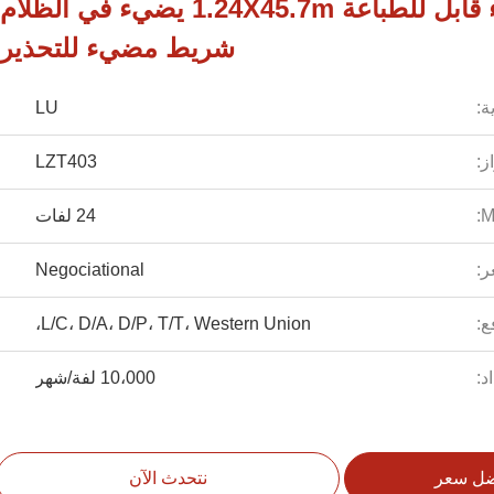
فيلم ضوئي مضيء قابل للطباعة 1.24X45.7m يضيء في الظلام
شريط مضيء للتحذير
ة:
LU
ز:
LZT403
24 لفات
ر:
Negociational
ع:
L/C، D/A، D/P، T/T، Western Union،
د:
10،000 لفة/شهر
ضل سعر
نتحدث الآن