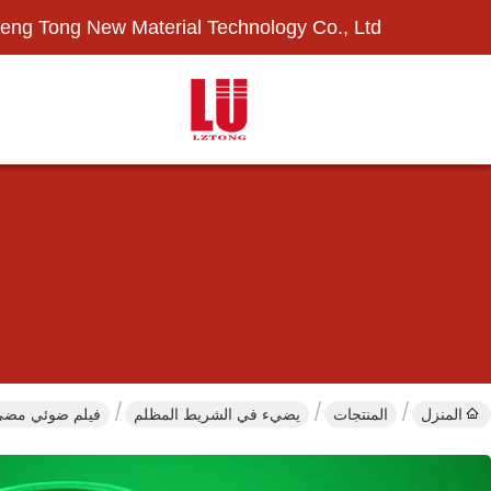
eng Tong New Material Technology Co., Ltd.
المنزل
المنتجات
يضيء في الشريط المظلم
فيلم ضوئي مضيء قابل للطباعة 4X45.7m