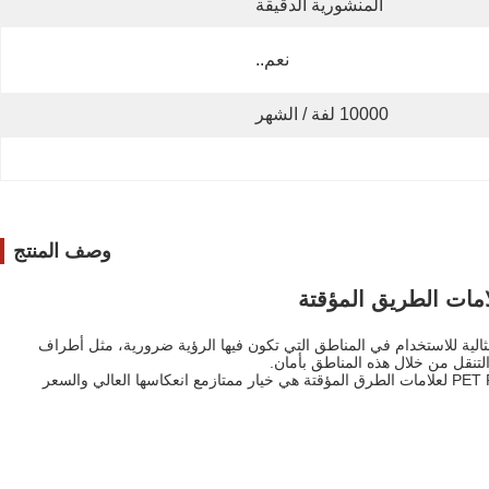
المنشورية الدقيقة
نعم..
10000 لفة / الشهر
وصف المنتج
امات الطريق المؤقتة
 مثالية للاستخدام في المناطق التي تكون فيها الرؤية ضرورية، مثل أطراف
تنقل من خلال هذه المناطق بأمان.
سواء كنت تبحث عن مادة انعكاسية موثوقة لعلامات الطرق، معدات السلامة، المركبات، أو تطبيقات أخرى،الصفحة المنعكسة ذاتية اللاصقة من فيلم PET Prismatic لعلامات الطرق المؤقتة هي خيار ممتازمع انعكاسها العالي والسعر