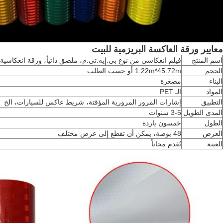
معايير ورقة العاكسة البريزمية للبيت
اسم المنتج
فيلم انعكاسي من نوع بي.إيه.تي.م، ملصق ذاتياً، ورقة انعكاسي
الحجم
1.22m*45.72m أو حسب الطلب
البناء
مصغرة
المواد
الـ PET
التطبيق
إشارات المرور المرورية المؤقتة، شريط عاكس للسيارات، الخ
المدى الطويل
3-5 سنوات
الطول
خمسون ياردة
العرض
48 بوصة، يمكن أن تقطع إلى عرض مختلف
العينة
تُقدم مجاناً