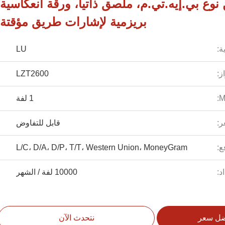
وع بي.إيه.تي.م، ملصق ذاتياً، ورقة انعكاسية
بريزمية لإشارات طريق مؤقتة
ة:
LU
ز:
LZT2600
1 لفة
ر:
قابل للتفاوض
ع:
L/C، D/A، D/P، T/T، Western Union، MoneyGram
د:
10000 لفة / الشهر
ضل سعر
نتحدث الآن