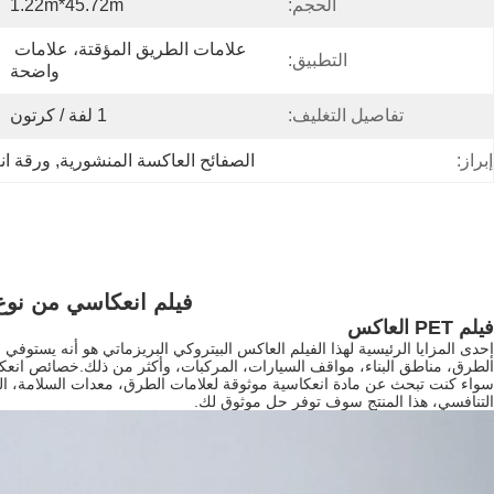
الحجم:
1.22m*45.72m
علامات الطريق المؤقتة، علامات 
التطبيق:
واضحة
تفاصيل التغليف:
1 لفة / كرتون
إبراز:
الصفائح العاكسة المنشورية
, 
ورقة ان
فيلم انعكاسي من نوع 
فيلم PET العاكس
إحدى المزايا الرئيسية لهذا الفيلم العاكس البيتروكي البريزماتي هو أنه يستوفي
الطرق، مناطق البناء، مواقف السيارات، المركبات، وأكثر من ذلك.خصائص انعكا
التنافسي، هذا المنتج سوف توفر حل موثوق لك.