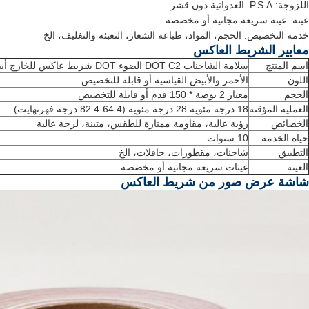
اللزوجة: P.S.A. العدوانية دون قشر
عينة: عينة سريعة مجانية أو مخصصة
خدمة التخصيص: الحجم، المواد، طباعة الشعار، التعبئة والتغليف، الخ
معايير الشريط العاكس
اسم المنتج
سلامة الشاحنات DOT C2 الضوء DOT شريط عاكس للخارج أبيض أحمر للمحاولين
اللون
الأحمر والأبيض القياسية أو قابلة للتخصيص
الحجم
معيار 2 بوصة * 150 قدم أو قابلة للتخصيص
العملية المؤقتة
18 درجة مئوية 28 درجة مئوية (64.4-82.4 درجة فهرنهايت)
الخصائص
رؤية عالية، مقاومة ممتازة للطقس، متينة، لزجة عالية
حياة الخدمة
10 سنوات
التطبيق
شاحنات، مقطورات، حافلات، الخ
العينة
عينات سريعة مجانية أو مخصصة
شاشة عرض صور من شريط العاكس