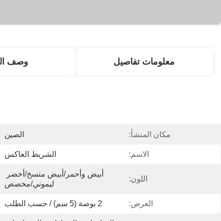
معلومات تفاصيل
وصف الم
مكان المنشأ:
الصين
الاسم:
الشريط العاكس
أبيض وأحمر/أبيض متسخ/أخضر 
اللون:
ليموني/مخصص
العرض:
2 بوصة (5 سم) / حسب الطلب