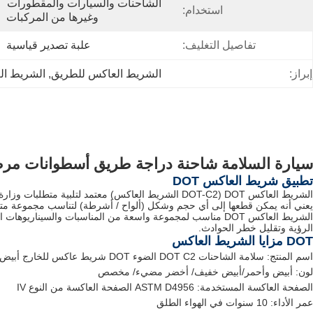
الشاحنات والسيارات والمقطورات 
استخدام:
وغيرها من المركبات
تفاصيل التغليف:
علبة تصدير قياسية
إبراز:
الشريط العاكس للطريق
, 
الشريط ال
سيارة السلامة شاحنة دراجة طريق أسطوانات مرصعة DOT C2 شريط
تطبيق شريط العاكس DOT
يعني أنه يمكن قطعها إلى أي حجم وشكل (ألواح / أشرطة) لتناسب مجموعة متنوعة من المركبات.شريط DOT العاكس مثالي للاستخدام على الشاحنات الكبيرة، المقطورات و
الرؤية وتقليل خطر الحوادث.
DOT مزايا الشريط العاكس
اسم المنتج: سلامة الشاحنات DOT C2 الضوء DOT شريط عاكس للخارج أبيض أحمر للمحاولين
لون: أبيض وأحمر/أبيض خفيف/ أخضر مضيء/ مخصص
الصفحة العاكسة المستخدمة: ASTM D4956 الصفحة العاكسة من النوع IV
عمر الأداء: 10 سنوات في الهواء الطلق