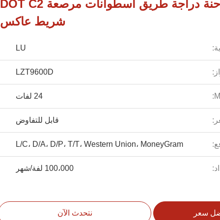
سيارة السلامة شاحنة دراجة طريق أسطوانات مرصعة DOT C2
شريط عاكس
ة:
LU
ز:
LZT9600D
24 لفات
ر:
قابل للتفاوض
ع:
L/C، D/A، D/P، T/T، Western Union، MoneyGram
د:
100،000 لفة/شهر
ضل سعر
نتحدث الآن