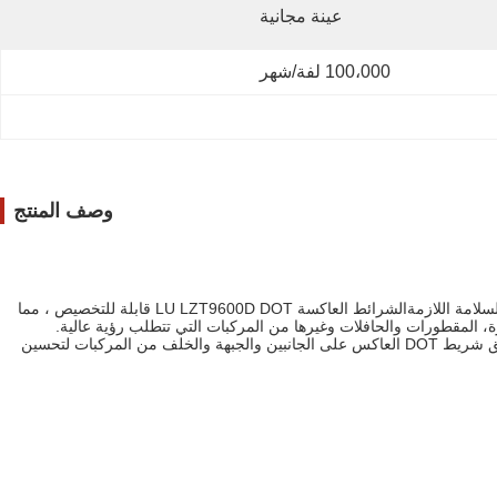
عينة مجانية
100،000 لفة/شهر
وصف المنتج
الشريط العاكس DOT (DOT-C2 الشريط العاكس) معتمد لتلبية متطلبات وزارة النقل (DOT).هذه الشهادة تضمن أن الشريط عالي الجودة ويتوافق مع معايير السلامة اللازمةالشرائط العاكسة LU LZT9600D DOT قابلة للتخصيص ، مما
الشريط العاكس DOT مناسب لمجموعة واسعة من المناسبات والسيناريوهات التطبيقية.والمركبات التجارية التي تعمل على الطرق السريعة والطرقيمكن تطبيق شريط DOT العاكس على الجانبين والجبهة والخلف من المركبات لتحسين