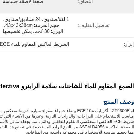
التصاق:
ضغط لاصقة حساسة
1 لفة/صندوق، 24 صناديق/صندوق، 
تفاصيل التغليف:
حجم الحزمة: 43x43x38cm، 
الوزن: 30 كجم، يمكن تخصيصها
إبراز:
الشريط العاكس المقاوم للماء ECE
الصمغ المقاوم للماء للشاحنات سلامة الرايترو ECE 104r Cinta Reflectiva شريط انعكاسي
وصف المنتج
لو LZT9600E أكريليك ECE 104 بيضاء حمراء صفراء 
مناسب للاستخدام على الدراجات، والدراجات النارية، وغيرها من الأشياء الت
شريط ECE العاكس المنعكسي المقاوم للطقس ودائم ، مما يجعله مثالي للاستخدام في جميع الظروف الجوية.والذي يضمن أن يبقى ثابتًا في مكانه حتى عندما يتعرض للرياح العالية والمطر الغزير.
مما يجعلها مناسبة للاستخدام في مجموعة واسعة من المناخات.