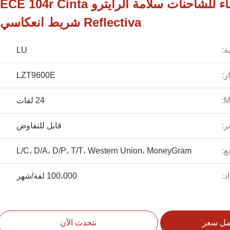
الصمغ المقاوم للماء للشاحنات سلامة الرايترو ECE 104r Cinta
Reflectiva شريط انعكاسي
ة:
LU
ز:
LZT9600E
24 لفات
ر:
قابل للتفاوض
ع:
L/C، D/A، D/P، T/T، Western Union، MoneyGram
د:
100،000 لفة/شهر
ضل سعر
نتحدث الآن