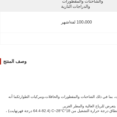
والشاحنات والمقطورات 
والدراجات النارية
100،000 لفة/شهر
وصف المنتج
 المركبات، بما في ذلك الشاحنات والمقطورات والحافلات،ومركبات الطوارئكما أنه
الصفحة العاكسة ASTM D4956 من النوع الرابع المستخدمة في تصنيع هذا الشريط العاكس تضمن أن يكون لها عمر أداء طويل يصل إلى 10 سنوات.لديها أيضاً نطاق درجة حرارة التشغيل من 18°C~28°C (64.4-82.4 درجة فهرنهايت) ،