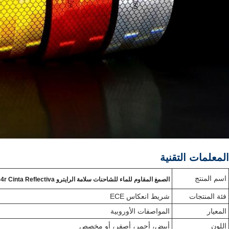
المعلمات التقنية
اسم المنتج
الصمغ المقاوم للماء للشاحنات سلامة الرايترو ECE 104r Cinta Reflectiva شريط انعكاسي
فئة المنتجات
شريط انعكاس ECE
المعيار
المواصفات الأوروبية
اللون
أبيض، أحمر، أصفر، أو مخصص