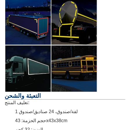
التعبئة والشحن
تغليف المنتج:
1 لفة/صندوق، 24 صناديق/صندوق
حجم الحزمة: 43x43x38cm
الوزن: 32 كجم