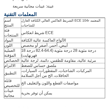
عينة: عينات مجانية سريعة
المعلمات التقنية
اسم
الشريط العاكس العالي الكثافة العازل ECE 104r المعتمد
المنتج
للشاحنات
فئة
شريط انعكاس ECE
المنتجات
الألواح العاكسة عالية الكثافة
المواد
أبيض، أحمر، أصفر أو مخصص
اللون
18 درجة مئوية 28 درجة مئوية (64.4-82.4 درجة
العملية
فهرنهايت)
المؤقتة
مرئية عالية، مقاومة للطقس، دائمة، لزجة عالية
الخصائص
ملصق حساس للضغط
الالتزام
المركبات، الشاحنات، المقطورات، السيارات،
التطبيق
الحافلات، الخ من أجل السلامة
قابلة
مواصفات القطع واللون والتغليف الخ
للتخصيص
عينات
يمكن أن توفر بحرية
مجانية