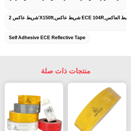
ات المركبات الشريط العاكس
Self Adhesive ECE Reflective Tape
منتجات ذات صلة