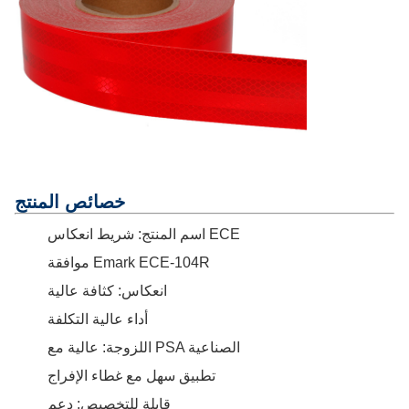
خصائص المنتج
اسم المنتج: شريط انعكاس ECE
موافقة Emark ECE-104R
انعكاس: كثافة عالية
أداء عالية التكلفة
اللزوجة: عالية مع PSA الصناعية
تطبيق سهل مع غطاء الإفراج
قابلة للتخصيص: دعم