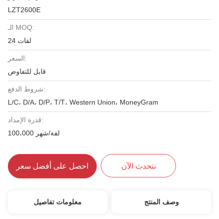
LZT2600E
الـ MOQ:
24 لفات
السعر:
قابل للتفاوض
شروط الدفع:
L/C، D/A، D/P، T/T، Western Union، MoneyGram
قدرة الإمداد:
100،000 لفة/شهر
نتحدث الآن
احصل على أفضل سعر
وصف المنتج
معلومات تفاصيل