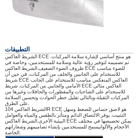
التطبيقات
الشريط العاكس ECE هو منتج أساسي لإشارة سلامة المركبات.
تم تصميمه لتوفير رؤية عالية وسلامة للمستخدمين، وخاصة في
ظروف الضوء الضعيف.الشريط العاكس ECE للضوء مناسب
للاستخدام على الجانبين والخلف من المركبات، في حين أن
شريط ECE العاكس المنعكس مناسب للاستخدام على الجانب
الأمامي والجانبي من المركبات. شريط ECE العاكس مثالي
للاستخدام على الشاحنات والمقطورات والحافلات وغيرها من
المركبات الثقيلة،وبالتالي تقليل خطر الحوادث وتحسين السلامة
على الطرق.
الشريط العاكس 104R ECE هو لاصق حساس للضغط وسهل
التثبيت. يوفر الالتصاق الدائم ومتأثر بالطقس والمياه والعوامل
البيئية الأخرى.الشريط العاكس ECE يمكن تخصيصها في مختلف
الأحجام والألوانيسمح للمستخدمين بإنشاء تصاميمهم وشعاراتهم
الخاصة.