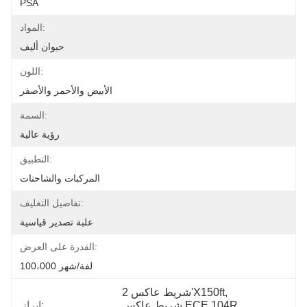
PSA
المواد:
حيوان أليف
اللون:
الأبيض والأحمر والأصفر
السمة:
رؤية عالية
التطبيق:
المركبات والشاحنات
تفاصيل التغليف:
علبة تصدير قياسية
القدرة على العرض:
100،000 لفة/شهر
, 
شريط عاكس 2'X150ft
, 
شريط عاكس ECE 104R
إبراز: