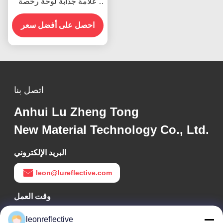
علامة جذابة لوحة رخصة
رقم ملصقات عاكسة
للشاحنات الثقيلة
احصل على أفضل سعر
اتصل بنا
Anhui Lu Zheng Tong
New Material Technology Co., Ltd.
البريد الإلكتروني
leon@lureflective.com
وقت العمل
9:00-18:00
leonreflective