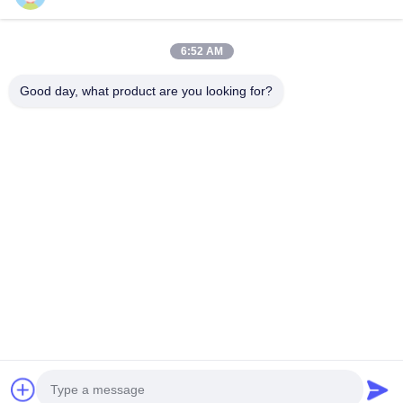
عنواننا
6:52 AM
عنوان الشركة
الطابق الثاني، مبنى D2، حديقة هوي العلوم والتكنولوجيا، منطقة
Good day, what product are you looking for?
التكنولوجيا العالية، هيفي، أنهوي، الصين
عنوان المصنع
حديقة شوشو الصناعية الحديثة، هواينان، أنوهاي، الصين
الهاتف
0086-13524216265
الصين جودة جيدة الصفائح العاكسة المنشورية المورد. حقوق الطبع
والنشر © -2026 Anhui Lu Zheng Tong New Material Technology
Co., Ltd. جميع الحقوق محفوظة
خريطة الموقع
|
سياسة الخصوصية