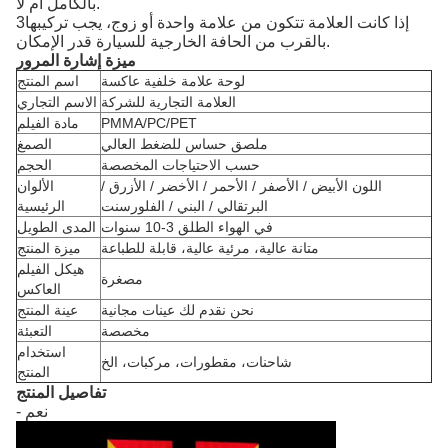
بالكامل أم لا.
3إذا كانت العلامة تتكون من علامة واحدة أو زوج، يجب تركيبها
بالقرب من الحافة الخارجية للسيارة قدر الإمكان.
ميزة إشارة المرور
لوحة علامة خلفية عاكسة
اسم المنتج
العلامة التجارية للشركة
الاسم التجاري
PMMA/PC/PET
مادة الفيلم
ملصق حساس للضغط العالي
الصمغ
حسب الاحتياجات المخصصة
الحجم
اللون الأبيض / الأصفر / الأحمر / الأخضر / الأزرق /
الألوان
البرتقالي / البني / الفلورسنت
الرئيسية
في الهواء الطلق 3-10 سنوات
المدى الطويل
متانة عالية، مرئية عالية، قابلة للطباعة
ميزة المنتج
هيكل الفيلم
مصغرة
العاكس
نحن نقدم لك عينات مجانية
عينة المنتج
مخصصة
التعبئة
استخدام
شاحنات، مقطورات، مركبات، الخ
المنتج
تفاصيل المنتج
- نعم