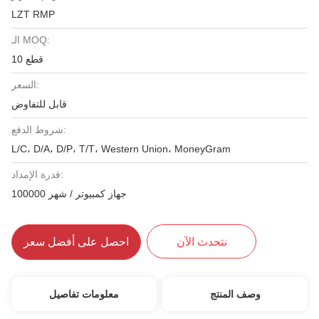
LZT RMP
الـ MOQ:
10 قطع
السعر:
قابل للتفاوض
شروط الدفع:
L/C، D/A، D/P، T/T، Western Union، MoneyGram
قدرة الإمداد:
100000 جهاز كمبيوتر / شهر
نتحدث الآن
احصل على أفضل سعر
وصف المنتج
معلومات تفاصيل