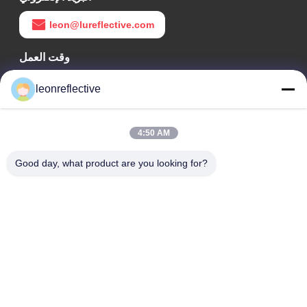
leon@lureflective.com
وقت العمل
9:00-18:00
leonreflective
عنواننا
4:50 AM
عنوان الشركة
الطابق الثاني، مبنى D2، حديقة هوي العلوم والتكنولوجيا، منطقة
Good day, what product are you looking for?
التكنولوجيا العالية، هيفي، أنهوي، الصين
عنوان المصنع
حديقة شوشو الصناعية الحديثة، هواينان، أنوهاي، الصين
الهاتف
0086-13524216265