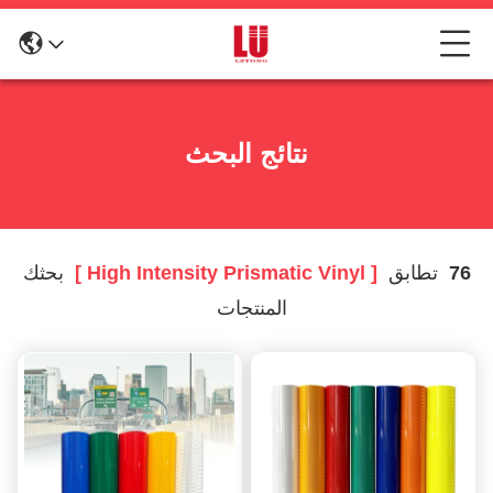
نتائج البحث
76
تطابق
[ High Intensity Prismatic Vinyl ]
بحثك
المنتجات