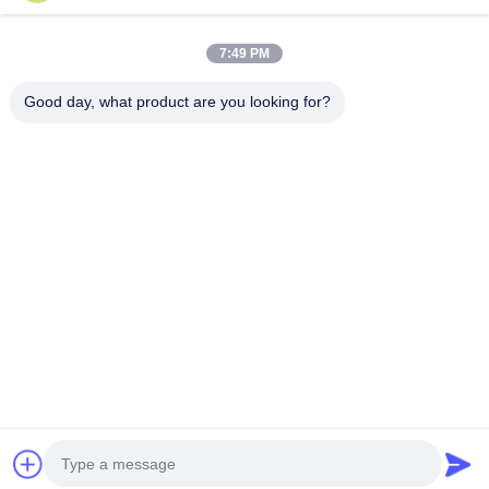
عنواننا
7:49 PM
عنوان الشركة
الطابق الثاني، مبنى D2، حديقة هوي العلوم والتكنولوجيا، منطقة
Good day, what product are you looking for?
التكنولوجيا العالية، هيفي، أنهوي، الصين
عنوان المصنع
حديقة شوشو الصناعية الحديثة، هواينان، أنوهاي، الصين
الهاتف
0086-13524216265
الصين جودة جيدة الصفائح العاكسة المنشورية المورد. حقوق الطبع
والنشر © -2026 Anhui Lu Zheng Tong New Material Technology
Co., Ltd. جميع الحقوق محفوظة
خريطة الموقع
|
سياسة الخصوصية