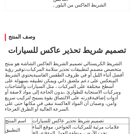
الشريط العاكس من البلور
, 
وصف المنتج
تصميم شريط تحذير عاكس للسيارات
الشريط الكريستالي تصميم الشريط العاكس الشاشة هو منتج
متخصص مصمم لتطبيقات تحذير سلامة المركبات،توفير رؤية
أفضل أثناء الليل أو في ظروف الطقس القاسيةيحتوي الشريط
المنعكس على دعم ملصق ذاتي ويمكن تطبيقه بسهولة على
أسطح مختلفة على المركبات ، مثل السيارات والشاحنات
ومركبات الاستجابة للطوارئ ،بدون الحاجة إلى مواد لاصقة أو
أدوات إضافيةقدرته على الالتصاق بقوة يسمح لتركيب سريع
وآمن، وضمان أن المواد العاكسة تبقى في مكانها حتى على
السرعة العالية أو الطرق العرجاء.
تصميم شريط تحذير عاكس للسيارات
اسم المنتج
علامات مرئية للمركبات، الحواجز، موقع البناء
التطبيق
تحت الأرض، منطقة العمل المؤقتة، الخ.