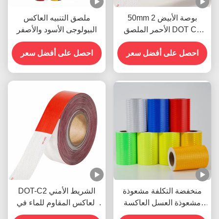
50mm 2 بوصة الأبيض
ملصق التنبيه العاكس
الأحمر الملصق DOT C2
البيولوجى الأسود والأصفر
الشريط الآمن العاكس
الملصقات على شاحنة
احصل على أفضل سعر
احصل على أفضل سعر
للسيارات
منخفضة التكلفة مشعوذة
DOT-C2 الشريط الأمني
مشعوذة العسل العاكسة
العاكس المقاوم للماء في
الضوء الآمن علامة شريط
الأحمر والأبيض الملصق