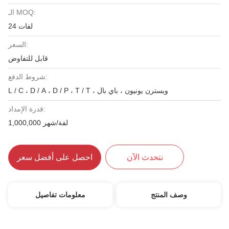
الـ MOQ:
24 لفات
السعر:
قابل للتفاوض
شروط الدفع:
L / C ، D / A ، D / P ، T / T ، ويسترن يونيون ، باي بال
قدرة الإمداد:
1,000,000 لفة/شهر
نتحدث الآن
احصل على أفضل سعر
وصف المنتج
معلومات تفاصيل