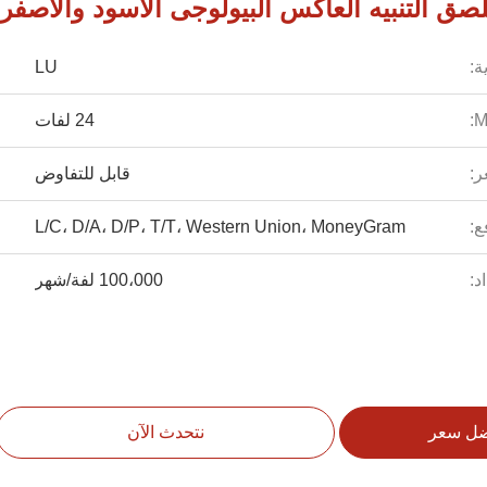
صق التنبيه العاكس البيولوجى الأسود والأصفر
ة:
LU
24 لفات
ر:
قابل للتفاوض
ع:
L/C، D/A، D/P، T/T، Western Union، MoneyGram
د:
100،000 لفة/شهر
ضل سعر
نتحدث الآن