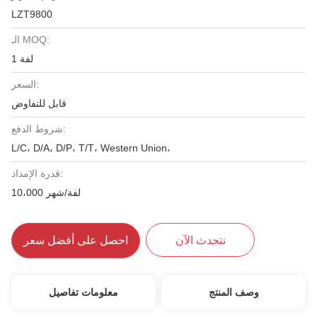
LZT9800
الـ MOQ:
1 لفة
السعر:
قابل للتفاوض
شروط الدفع:
L/C، D/A، D/P، T/T، Western Union،
قدرة الإمداد:
10،000 لفة/شهر
نتحدث الآن
احصل على أفضل سعر
وصف المنتج
معلومات تفاصيل