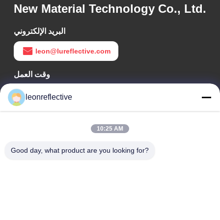
New Material Technology Co., Ltd.
البريد الإلكتروني
leon@lureflective.com
وقت العمل
9:00-18:00
leonreflective
عنواننا
10:25 AM
عنوان الشركة
الطابق الثاني، مبنى D2، حديقة هوي العلوم والتكنولوجيا، منطقة
Good day, what product are you looking for?
التكنولوجيا العالية، هيفي، أنهوي، الصين
عنوان المصنع
حديقة شوشو الصناعية الحديثة، هواينان، أنوهاي، الصين
الهاتف
0086-13524216265