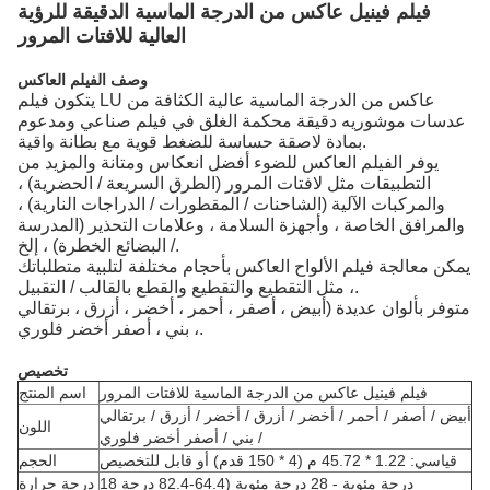
فيلم فينيل عاكس من الدرجة الماسية الدقيقة للرؤية
العالية للافتات المرور
وصف الفيلم العاكس
يتكون فيلم LU عاكس من الدرجة الماسية عالية الكثافة من
عدسات موشوريه دقيقة محكمة الغلق في فيلم صناعي ومدعوم
بمادة لاصقة حساسة للضغط قوية مع بطانة واقية.
يوفر الفيلم العاكس للضوء أفضل انعكاس ومتانة والمزيد من
التطبيقات مثل لافتات المرور (الطرق السريعة / الحضرية) ،
والمركبات الآلية (الشاحنات / المقطورات / الدراجات النارية) ،
والمرافق الخاصة ، وأجهزة السلامة ، وعلامات التحذير (المدرسة
/ البضائع الخطرة) ، إلخ.
يمكن معالجة فيلم الألواح العاكس بأحجام مختلفة لتلبية متطلباتك
، مثل التقطيع والتقطيع والقطع بالقالب / التقبيل.
متوفر بألوان عديدة (أبيض ، أصفر ، أحمر ، أخضر ، أزرق ، برتقالي
، بني ، أصفر أخضر فلوري.
تخصيص
فيلم فينيل عاكس من الدرجة الماسية للافتات المرور
اسم المنتج
أبيض / أصفر / أحمر / أخضر / أزرق / أخضر / أزرق / برتقالي
اللون
/ بني / أصفر أخضر فلوري
قياسي: 1.22 * 45.72 م (4 * 150 قدم) أو قابل للتخصيص
الحجم
18 درجة مئوية - 28 درجة مئوية (64.4-82.4 درجة
درجة حرارة