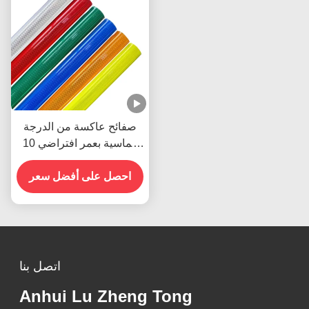
صفائح عاكسة من الدرجة
الماسية بعمر افتراضي 10
سنوات مع لاصق حساس
للضغط وبنية موشورية
احصل على أفضل سعر
كاملة المكعب
اتصل بنا
Anhui Lu Zheng Tong