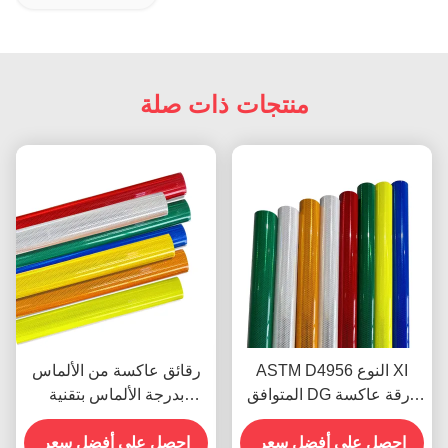
منتجات ذات صلة
ASTM D4956 النوع XI
رقائق عاكسة من الألماس
المتوافق DG ورقة عاكسة
بدرجة الألماس بتقنية
من نوع الماس مع لاصق
المنشور الكامل مع عمر أداء
احصل على أفضل سعر
حساس للضغط لإشارات
10 سنوات لسلامة الطرق
احصل على أفضل سعر