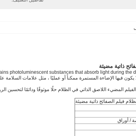
ائح ذاتية مضيئة
ains photoluminescent substances that absorb light during the da
تطبيقات التي لا يكون فيها الإضاءة المستمرة ممكناً أو عمليًا ، مثل علامات ا
فيلم المضيء اللاصق الذاتي في الظلام حلًا موثوقًا ودائمًا لتحسين ال
ظلام فيلم الصفائح ذاتية مضيئة