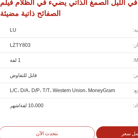
 في الليل الصمغ الذاتي يضيء في الظلام فيلم
الصفائح ذاتية مضيئة
ة:
LU
ز:
LZTY803
1 لفة
ر:
قابل للتفاوض
ع:
L/C، D/A، D/P، T/T، Western Union، MoneyGram
د:
10،000 لفة/شهر
ضل سعر
نتحدث الآن