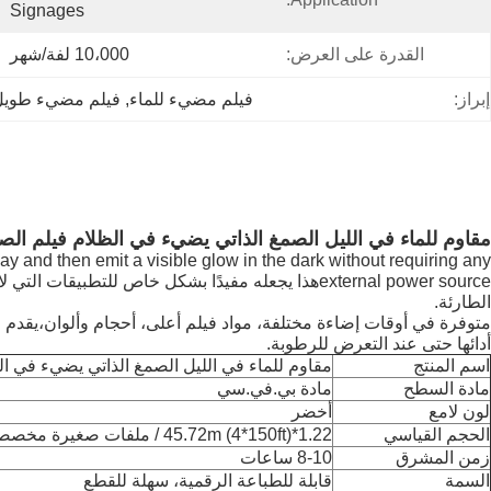
Signages
القدرة على العرض:
10،000 لفة/شهر
إبراز:
فيلم مضيء للماء
, 
فيلم مضيء طويل
مقاوم للماء في الليل الصمغ الذاتي يضيء في الظلام فيلم الصف
y and then emit a visible glow in the dark without requiring any
external power sourceهذا يجعله مفيدًا بشكل خاص لل
الطارئة.
متوفرة في أوقات إضاءة مختلفة، مواد فيلم أعلى، أحجام وألوان،يقدم ال
أدائها حتى عند التعرض للرطوبة.
اسم المنتج
مقاوم للماء في الليل الصمغ الذاتي يضيء في ال
مادة السطح
مادة بي.في.سي
لون لامع
أخضر
الحجم القياسي
1.22*45.72m (4*150ft) / ملفات صغيرة مخصصة / أوراق
زمن المشرق
8-10 ساعات
السمة
قابلة للطباعة الرقمية، سهلة للقطع