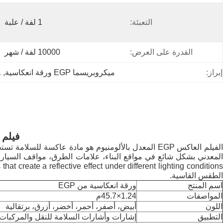
التعبئة:
1 لفة / علبة
القدرة على العرض:
10000 لفة / شهر
إبراز:
ميكروبريسما EGP ورقة انعكاسية
, 
و
فيلم 
الطقس القاسية.
اسم المنتج
ورقة انعكاسية من EGP
المواصفات
1.24×45.7م
اللون
أبيض، أصفر، أحمر، أخضر، أزرق، برتقالية
التطبيق
إشارات وأشارات السلامة للنقل والمركبات