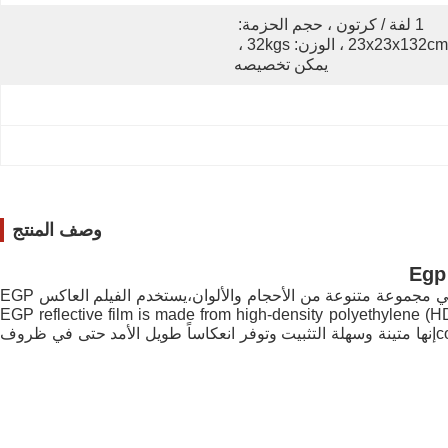
1 لفة / كرتون ، حجم الحزمة: 
23x23x132cm ، الوزن: 32kgs ، 
يمكن تخصيصه
وصف المنتج
الفيلم العاكس EGP المعدل بالألومنيوم هو مادة عاكسة للسلامة تستخدم عادة في التطبيقات الخارجية لتحسين الرؤية والسلامة. متوفرة في مجموعة متنوعة من الأحجام والألوان،يستخدم الفيلم العاكس EGP
اقع البناء، علامات الطرق، مواقف السيارات، الرصيف، ومناطق أخرى حيث الرؤية حاسمة للسلامة. EGP reflective film is made from high-density polyethylene (HDPE) and
contains a combination of metalized dyes and reflective particles that create a reflective effect under different lighting conditionsإنها متينة وسهلة التثبيت وتوفر انعكاساً طويل الأمد حتى في ظروف