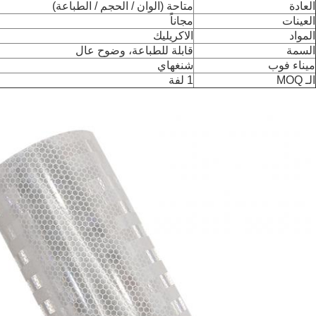
العادة
متاحة (الوان / الحجم / الطباعة)
العينات
مجاناً
المواد
الاكريليك
السمة
قابلة للطباعة، وضوح عال
ميناء فوب
شنغهاي
الـ MOQ
1 لفة