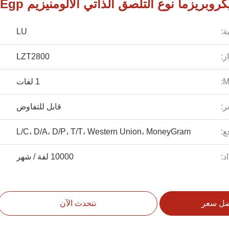
وبريزما نوع التلصق الذاتي الألومنيزيم Egp
ة:
LU
ز:
LZT2800
1 لفات
ر:
قابل للتفاوض
ع:
L/C، D/A، D/P، T/T، Western Union، MoneyGram
د:
10000 لفة / شهر
ضل سعر
نتحدث الآن