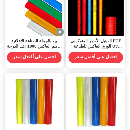
الفينيل الأحمر المنعكسي EGP
بيع بالجملة الصناعة الإعلانية
الورق العاكس للطباعة UV
الدرجة LZT1800 الفيلم العاكس
للمذيب البيئي
الأكريليك الفينيل ورقة عاكسة
لعلامة المرور على الطرق
احصل على أفضل سعر
احصل على أفضل سعر