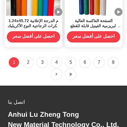
الصفحة العاكسة العالية
1.24x45.72 م الدرجة الإعلانية
البريزمية الفينيل قابلة للقطع
الكرات الزجاجية النوع الأكريليك
والطباعة
الصفحة العاكسة لفائف الفينيل
5200 متانة 5 سنوات للطباعة
احصل على أفضل سعر
احصل على أفضل سعر
الشبكية
1
2
3
4
5
6
7
8
اتصل بنا
Anhui Lu Zheng Tong
New Material Technology Co., Ltd.