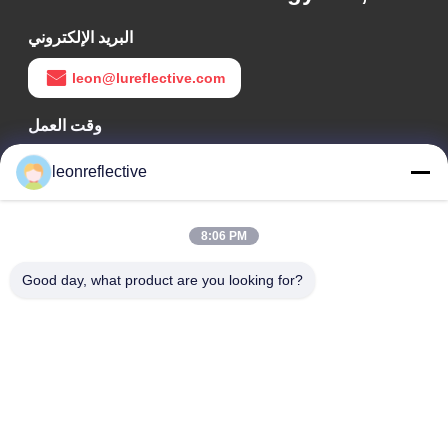
البريد الإلكتروني
leon@lureflective.com
وقت العمل
9:00-18:00
leonreflective
عنواننا
8:06 PM
عنوان الشركة
الطابق الثاني، مبنى D2، حديقة هوي العلوم والتكنولوجيا، منطقة
Good day, what product are you looking for?
التكنولوجيا العالية، هيفي، أنهوي، الصين
عنوان المصنع
حديقة شوشو الصناعية الحديثة، هواينان، أنوهاي، الصين
الهاتف
0086-13524216265