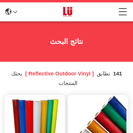
نتائج البحث
141
تطابق
[ Reflective Outdoor Vinyl ]
بحثك
المنتجات