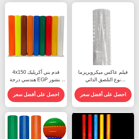
فيلم عاكس ميكروبريزما
4x150 قدم بني أكريليك
نوع التلصق الذاتي
هندسي درجة EGP منشور
الألومنيزيم Egp
عاكس للضوء فينيل لافتات
احصل على أفضل سعر
الطرق
احصل على أفضل سعر