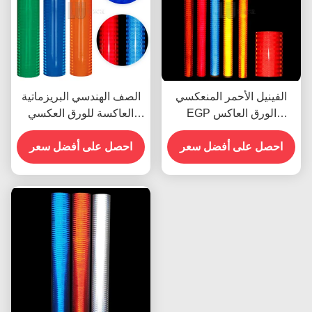
الفينيل الأحمر المنعكسي
الصف الهندسي البريزماتية
EGP الورق العاكس
العاكسة للورق العكسي
للطباعة UV للمذيب البيئي
لعلامات المرور
احصل على أفضل سعر
احصل على أفضل سعر