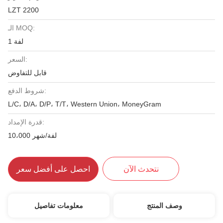
LZT 2200
الـ MOQ:
1 لفة
السعر:
قابل للتفاوض
شروط الدفع:
L/C، D/A، D/P، T/T، Western Union، MoneyGram
قدرة الإمداد:
10،000 لفة/شهر
نتحدث الآن
احصل على أفضل سعر
وصف المنتج
معلومات تفاصيل