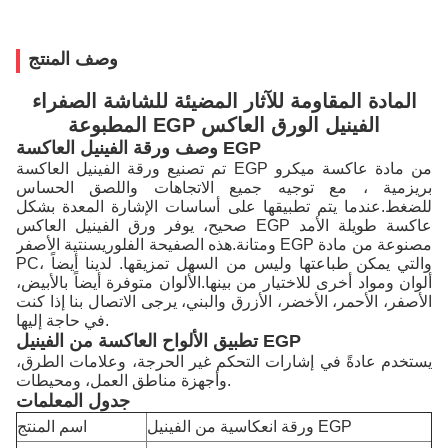
وصف المنتج
المادة المقاومة للآثار المضيئة للشاشة الصفراء
المطبوعة EGP الفينيل الورق العاكس
وصف ورقة الفينيل العاكسة EGP
تم تصنيع ورقة الفينيل العاكسة EGP من مادة عاكسة ميكرو
بريزمية ، مع توجيه جميع الاتجاهات واللصق الحساس
للضغط.عندما يتم تطبيقها على أساسات الإشارة المعدة بشكل
صحيح، يوفر ورق الفينيل العاكس EGP عاكسة طويلة الأمد
ومتانة.
هذه الصفيحة الفلوريسنتية الأصفر EGP مصنوعة من مادة
PC، والتي يمكن طباعتها وليس من السهل تمزيقها. لدينا أيضاً
ألوان ومواد أخرى للاختيار من بينها.الألوان متوفرة أيضاً بالأبيض،
الأصفر، الأحمر، الأخضر، الأزرق والبني، يرجى الاتصال بنا إذا كنت
في حاجة إليها.
تطبيق الألواح العاكسة من الفينيل EGP
يستخدم عادةً في إشارات التحكم غير الحرجة، وعلامات الطرق،
وأجهزة مناطق العمل، ومحيطات.
جدول المعلمات
ورقة انعكاسية من الفينيل EGP
اسم المنتج