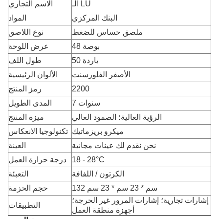
الـ LU
الاسم التجاري
البنك المركزي
المواد
ملصق حساس للضغط
نوع اللاصق
48 بوصة
عرض اللوحة
50 ياردة
طول اللف
الأصفر الفلورسنت
الألوان الرئيسية
2200
رمز المنتج
7 سنوات
المدى الطويل
الرؤية العالية؛ الصمود العالي
ميزة المنتج
ميكرو بريزماتيك
تكنولوجيا الانعكاس
نحن نقدم لك عينات مجانية
العينة
°C
18 - 28
درجة حرارة العمل
الكرتون / اللفافة
التعبئة
132 سم * 23 سم * 23 سم
حجم الحزمة
إشارات تجارية؛ إشارات المرور غير الحرجة؛
التطبيقات
أجهزة منطقة العمل