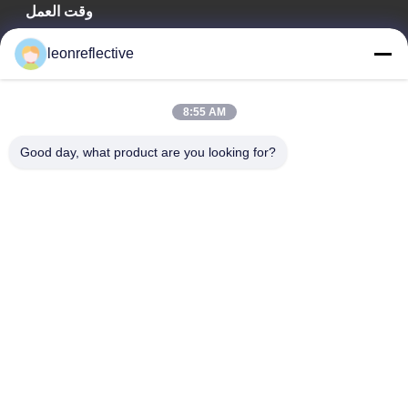
وقت العمل
9:00-18:00
leonreflective
عنواننا
8:55 AM
عنوان الشركة
الطابق الثاني، مبنى D2، حديقة هوي العلوم والتكنولوجيا، منطقة
Good day, what product are you looking for?
التكنولوجيا العالية، هيفي، أنهوي، الصين
عنوان المصنع
حديقة شوشو الصناعية الحديثة، هواينان، أنوهاي، الصين
الهاتف
0086-13524216265
الصين جودة جيدة الصفائح العاكسة المنشورية المورد. حقوق الطبع