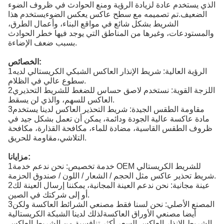
الذي يستخدم عادة لزيادة الرؤية ومنع الحوادث في ظروف الضوء
الضعيف.تم تصميمه مع سطح عاكس يعكس الضوءيستخدم هذا
الشريط بشكل شائع في مواقع البناء، وأعمال الطرق،
والمستودعات، وغيرها من المناطق التي يوجد فيها خطر الحوادث
بسبب ضعف الإضاءة.
الخصائص:
1الرؤية العالية: شريط الإنذار العاكس الشبكي الكريستالي لديه
سطوع عالي في الظلام.
2اللزجة القوية: نستخدم لاصق حساس للضغط للشريط التحذيري
العاكس للسهم، والذي لن يسقط.
3مقاومة الطقس الجيدة: شريط التحذير العاكس لدينا يستخدم
مادة عاكسة عالية الجودة ودائمة، يمكن أن تعمل بشكل جيد في
ظروف الطقس القاسية، مضادة للماء، مكافحة القذارة، مكافحة
التلاشي،مقاومة للحريق.
مزايانا:
1خدمة تخصيص: نحن ندعم خدمة OEM للشريط الكريستالي
شريط تحذير عاكس مثل الحجم / الشعار / اللون / صندوق الحزمة.
2عينة مجانية: نحن ندعم العينة المجانية، يمكننا إرسال العينة لك
أو إلى شركتك في الصين.
3المصنع الأصلي: نحن لسنا فقط مصنعي الشرائط العاكسة ولكن
أيضا مصنعي الأوراق العاكسةلذلك لدينا الشبكة الكريستالية
الشريط الإنذار العاكس السعر أكثر تنافسية من الشريط العاكس