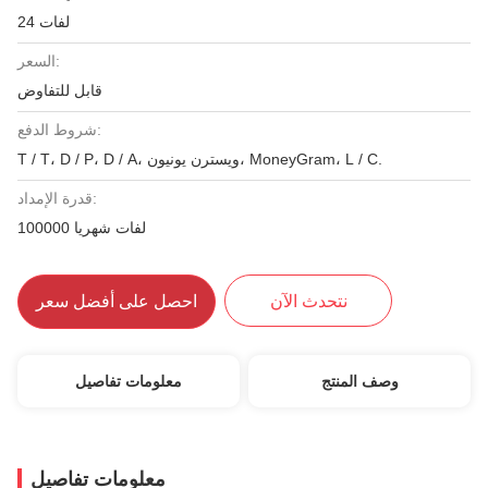
24 لفات
السعر:
قابل للتفاوض
شروط الدفع:
T / T، D / P، D / A، ويسترن يونيون، MoneyGram، L / C.
قدرة الإمداد:
100000 لفات شهريا
نتحدث الآن
احصل على أفضل سعر
وصف المنتج
معلومات تفاصيل
معلومات تفاصيل