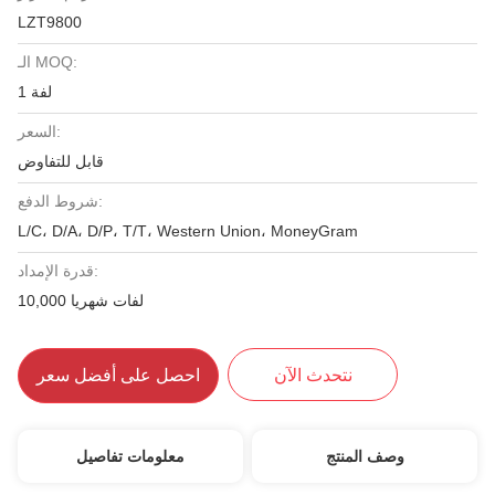
LZT9800
الـ MOQ:
1 لفة
السعر:
قابل للتفاوض
شروط الدفع:
L/C، D/A، D/P، T/T، Western Union، MoneyGram
قدرة الإمداد:
10,000 لفات شهريا
نتحدث الآن
احصل على أفضل سعر
وصف المنتج
معلومات تفاصيل