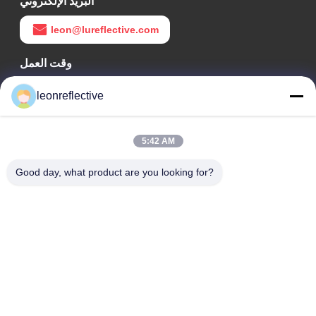
البريد الإلكتروني
leon@lureflective.com
وقت العمل
9:00-18:00
leonreflective
عنواننا
5:42 AM
عنوان الشركة
الطابق الثاني، مبنى D2، حديقة هوي العلوم والتكنولوجيا، منطقة
Good day, what product are you looking for?
التكنولوجيا العالية، هيفي، أنهوي، الصين
عنوان المصنع
حديقة شوشو الصناعية الحديثة، هواينان، أنوهاي، الصين
الهاتف
0086-13524216265