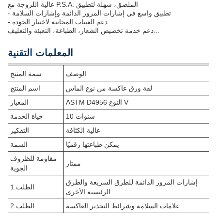
عالية اللزوجة مع P.S.A. الملصق، سهلة لتطبيق
- تطبيق واسع في إشارات المرور الدائمة وإشارات السلامة
- دعم العينات المجانية لاختبار الجودة
دعم خدمة تخصيص الشعار، الطباعة، التعبئة والتغليف...
المعلمات التقنية
الوصف
سمة المنتج
لفة ورق عاكسة من نوع الماس
اسم المنتج
ASTM D4956 النوع V
المعيار
10 سنوات
حياة الخدمة
عالية الكثافة
التفكير
يمكن طباعتها رقميًا
السمة
مقاومة للظروف
ممتاز
الجوية
إشارات المرور الدائمة للطرق السريعة والطرق
الطلب 1
الرئيسية الأخرى
علامات السلامة وشرائط التحذير العاكسة
الطلب 2