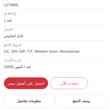
LZT9800
الـ MOQ:
1 لفة
السعر:
قابل للتفاوض
شروط الدفع:
L/C، D/A، D/P، T/T، Western Union، MoneyGram
قدرة الإمداد:
10000 لفة / الشهر
نتحدث الآن
احصل على أفضل سعر
وصف المنتج
معلومات تفاصيل