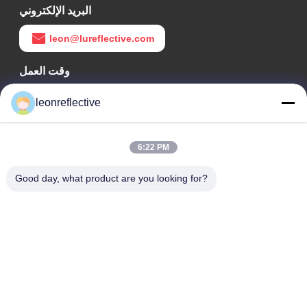
البريد الإلكتروني
leon@lureflective.com
وقت العمل
9:00-18:00
leonreflective
عنواننا
6:22 PM
عنوان الشركة
الطابق الثاني، مبنى D2، حديقة هوي العلوم والتكنولوجيا، منطقة
Good day, what product are you looking for?
التكنولوجيا العالية، هيفي، أنهوي، الصين
عنوان المصنع
حديقة شوشو الصناعية الحديثة، هواينان، أنوهاي، الصين
الهاتف
0086-13524216265