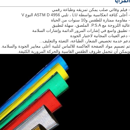
المزايا
- فيلم وقائي صلب يمكن تمزيقه وطباعة رقمي
- أعلى كثافة انعكاسية بواسطة LU ، تلبي ASTM D 4956 النوع V
- مقاومة ممتازة للطقس و10 سنوات من الحياة
عالية اللزوجة مع P.S.A. الملصق، سهلة لتطبيق
- تطبيق واسع في إشارات المرور الدائمة وإشارات السلامة
- دعم العينات المجانية لاختبار الجودة
دعم خدمة تخصيص الشعار، الطباعة، التعبئة والتغليف...
ويمكن أن تتحمل ظروف الطقس القاسية والحركة المرورية الكثيفة.