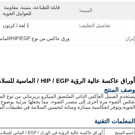
قابلة للطباعة، متينة، مقاومة 
السمة:
للعوامل الجوية
تفاصيل التغليف:
1 لفة / كرتون
إبراز:
ورق عاكس من نوع HIP/EGP/الماس
أوراق عاكسة عالية الرؤية HIP / EGP / الماسية للسلامة علامات الطريق
وصف المنتج
يستخدم الفينيل العاكس الذاتي الملتصق الميكرو بريزماتي من نوع ال
تعكس الضوء مرة أخرى إلى مصدر الضوء، مما يجعلها مرئية بوضوح 
الجوية،وتوفر انعكاسية ممتازة ومتانة لتحسين السلامة في تطبيقات ال
المعلمات التقنية
اسم المنتج
أوراق عاكسة عالية الرؤية في الورك / EGP / الماس للسلامة علامات الطريق