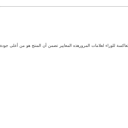
ايير الجودة والسلامة. إنها متوافقة مع معايير ASTM D4956 و EN12899-1 ،ما هي معايير الألواح العاكسة للوراء لعلامات المرورهذه المعايير تضمن أن المنتج هو من أعلى جودة