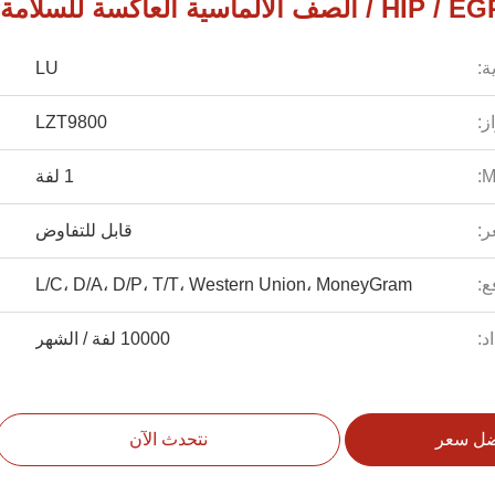
ة:
LU
ز:
LZT9800
1 لفة
ر:
قابل للتفاوض
ع:
L/C، D/A، D/P، T/T، Western Union، MoneyGram
د:
10000 لفة / الشهر
ضل سعر
نتحدث الآن