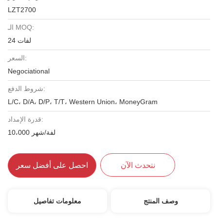
LZT2700
الـ MOQ:
24 لفات
السعر:
Negociational
شروط الدفع:
L/C، D/A، D/P، T/T، Western Union، MoneyGram
قدرة الإمداد:
10،000 لفة/شهر
نتحدث الآن
احصل على أفضل سعر
وصف المنتج
معلومات تفاصيل