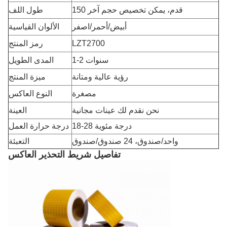
150 قدم، يمكن تخصيص حجم آخر
طول اللف
أبيض/أحمر/اصفر
الألوان القياسية
LZT2700
رمز المنتج
1-2 سنوات
المدى الطويل
رؤية عالية ومتانة
ميزة المنتج
مصغرة
النوع العاكس
نحن نقدم لك عينات مجانية
العينة
18-28 درجة مئوية
درجة حرارة العمل
واحد/صندوق، 24 صندوق/صندوق
التعبئة
تفاصيل شريط التحذير العاكس