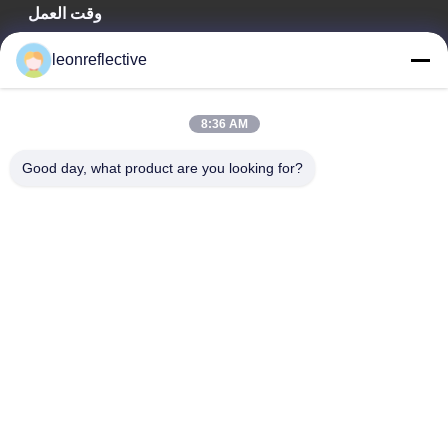
وقت العمل
9:00-18:00
leonreflective
عنواننا
8:36 AM
عنوان الشركة
الطابق الثاني، مبنى D2، حديقة هوي العلوم والتكنولوجيا، منطقة
Good day, what product are you looking for?
التكنولوجيا العالية، هيفي، أنهوي، الصين
عنوان المصنع
حديقة شوشو الصناعية الحديثة، هواينان، أنوهاي، الصين
الهاتف
0086-13524216265
الصين جودة جيدة الصفائح العاكسة المنشورية المورد. حقوق الطبع