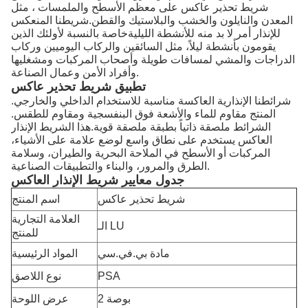
شريط تحذير عاكس على معظم الأسطح والملمسات ، مثل
المعدن والنايلون والخشب والبلاستيك والقطن.شريطنا المنعكس
للإنذار أمر لا بد منه للأنشطة الليليةخاصة بالنسبة لأولئك الذين
يقومون بأنشطة ليلاً، مثل السائقين والركاب اليوميين وركاب
الدراجات والمشي لمسافات طويلة وأصحاب المركبات ومشغليها
وأفراد الأمن وعمال الصناعة.
تطبيق شريط تحذير عاكس
شرائطنا الإنذارية العاكسة مناسبة للاستخدام الداخلي والخارجي.
المنتج مقاوم للماء والأشعة فوق البنفسجية ومقاوم للطقس.
الشرائط ملصقة ذاتياً بطبقة ملصقة قوية.هذا الشريط الإنذار
العاكس يستخدم على نطاق واسع لوضع علامة على الأشياء،
المركبات أو الأسطح في الملاحة البحرية والطيران، وسلامة
الطرق والمرور، والبناء والتطبيقات الصناعية.
جدول معايير شريط الإنذار العاكس
شريط تحذير عاكس
اسم المنتج
العلامة التجارية
الـ LU
للمنتج
مادة بي.في.سي
المواد الرئيسية
PSA
نوع اللاصق
2 بوصة
عرض اللوحة