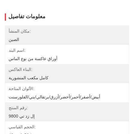
معلومات تفاصيل
مكان المنشأ:
الصين
اسم البند:
أوراق عاكسة من نوع الماس
البناء العاكس:
كامل مكعب المنشورية
الألوان المتاحة:
أبيض/أصفر/أحمر/أخضر/أزرق/برتقالي/بني/الفلورسنت
رقم المنتج:
إل زد تي 9800
الحجم القياسي: