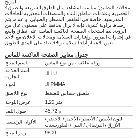
المريح.
4مجالات التطبيق: مناسبة لمشاهد مثل الطرق السريعة والطرق
الحضرية وعلامات مناطق البناء والملصقات التحذيرية للحافلات
المدرسية ،خاصة في الطقس الممطر والضبابي أو عندما يتم
رصدها بزاوية كبيرة، فإنه لا يزال يحافظ على مستوى عال من
الرؤية. يتم استخدام الصفحة العاكسة الماسة على نطاق واسع
في إشارات المرور، وإشارات السلامة ومجالات الإعلان،مع الأخذ
بعين الاعتبار أداء السلامة والاقتصاد على المدى الطويل.
جدول معايير الصفحة العاكسة للماس
ورقة عاكسة من نوع الماس
اسم المنتج
اسم العلامة
الـ LU
التجارية
الـ PMMA
المواد
ملصق حساس للضغط
نوع اللاصق
1.22 متر
عرض اللوحة
45.72 م
طول اللف
اللون الأبيض / الأصفر / الأحمر / الأخضر /
الألوان الرئيسية
الأزرق / البرتقالي / البني / الفلوريسنت
9800
رمز المنتج