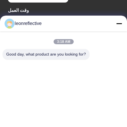
وقت العمل
9:00-18:00
leonreflective
عنواننا
3:18 AM
عنوان الشركة
الطابق الثاني، مبنى D2، حديقة هوي العلوم والتكنولوجيا، منطقة
Good day, what product are you looking for?
التكنولوجيا العالية، هيفي، أنهوي، الصين
عنوان المصنع
حديقة شوشو الصناعية الحديثة، هواينان، أنوهاي، الصين
الهاتف
0086-13524216265