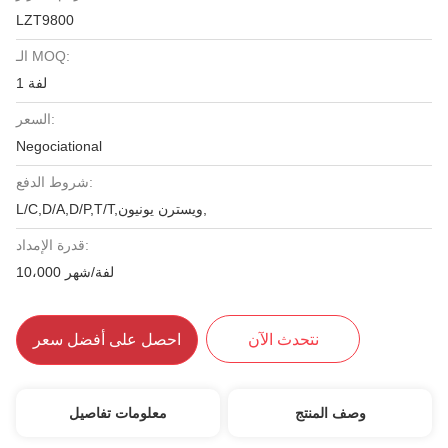
LZT9800
الـ MOQ:
1 لفة
السعر:
Negociational
شروط الدفع:
L/C,D/A,D/P,T/T,ويسترن يونيون,
قدرة الإمداد:
10،000 لفة/شهر
نتحدث الآن
احصل على أفضل سعر
وصف المنتج
معلومات تفاصيل