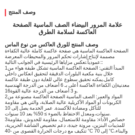
وصف المنتج
علامة المرور البيضاء الصف الماسية الصفحة
العاكسة لسلامة الطرق
وصف المنتج للورق العاكس من نوع الماس
الصفحة العاكسة الماسية هي صفحة عاكسة كاملة عالية الكفاءة
مصممة لإنتاج إشارات تحكم المرور والمحيطات المعرضة
عمودياً.تعكس مزاياها الرئيسية في الجوانب التالية::
1المبدأ التقني: الصفحة العاكسة الماسية تشكل طبقة هواء من
خلال بنية مكعبة البلورات الدقيقة لتحقيق انعكاس داخلي
كامل.يمكنه تحقيق سطوع عالي للغاية دون طبقة عاكسة
معدنيةإن الكفاءة العاكسة أعلى بـ 6 أضعاف من الدرجة الهندسية
و 3 أضعاف من الدرجة عالية القوة16.
2المواد والعمر: الصف الماسية الصفحة العاكسة مصنوعة من
الكربونات أو المواد الأكريلية عالية الصلابة، والتي هي مقاومة
للتآكل ومضادة للأكسدة. عمر الخدمة يصل إلى 10
سنوات،ومعدل الاحتفاظ بالضوء ≥ 50% بعد 10 سنوات.
3خصائص الأداء: مقاومة للاستعمال، مقاومة للخدوش، مقاومة
للمذيبات البنزين، مرونة جيدة، دعم تخصيص الشاشة الحريرية،
تتكيف مع درجات الحرارة القصوى من -40 °C إلى 70 °C،والبناء